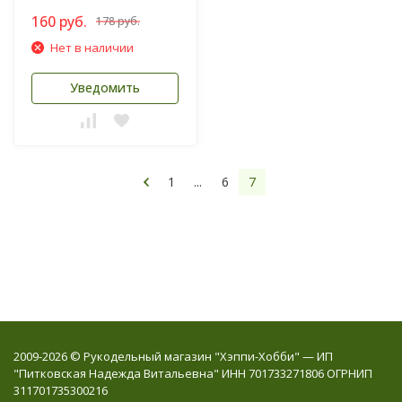
160 руб.
178 руб.
Нет в наличии
Уведомить
1
...
6
7
2009-2026 © Рукодельный магазин "Хэппи-Хобби" — ИП
"Питковская Надежда Витальевна" ИНН 701733271806 ОГРНИП
311701735300216