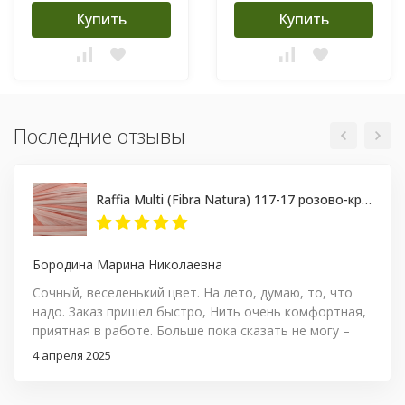
Купить
Купить
Последние отзывы
Raffia Multi (Fibra Natura) 117-17 розово-кремовый меланж, пряжа 35г
Бородина Марина Николаевна
Сочный, веселенький цвет. На лето, думаю, то, что
надо. Заказ пришел быстро, Нить очень комфортная,
приятная в работе. Больше пока сказать не могу –
посмотрим на результат. Но пока, ставлю твердую
4 апреля 2025
пятерку и товару и продавцу за качество
сопровождения заказа!