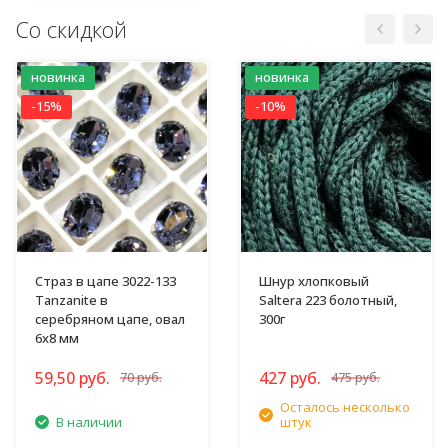
Со скидкой
новинка
новинка
-15%
-10%
Страз в цапе 3022-133
Шнур хлопковый
Tanzanite в
Saltera 223 болотный,
серебряном цапе, овал
300г
6х8 мм
59,50 руб.
427 руб.
70 руб.
475 руб.
Осталось несколько
В наличии
штук