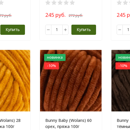
245 руб.
245 р
72 руб.
272 руб.
Купить
Купить
новинка
новин
-10%
-10%
Wolans) 28
Bunny Baby (Wolans) 60
Bunny 
жа 100г
орех, пряжа 100г
тёмны