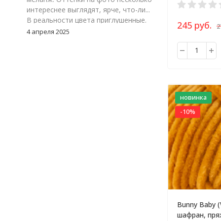
интереснее выглядят, ярче, что-ли...
В реальности цвета приглушенные.
245 руб.
2
Цвет 117-24, зеленый меланж. Мне
4 апреля 2025
очень понравился. Но, я думаю надо
взять к нему еще однотонный
зеленый, что бы можно было
замиксовать обе расцветки в
изделии.
новинка
-10%
Bunny Baby (
шафран, пря