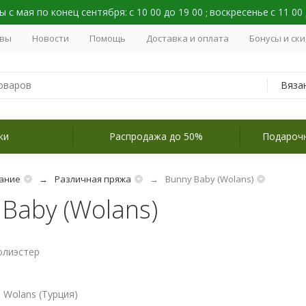
 с мая по конец сентября:
с 10 00 до 19 00
воскресенье
с 11 00
;
вы
Новости
Помощь
Доставка и оплата
Бонусы и ск
Вяза
ки
Распродажа до 50%
Подароч
ание
Различная пряжа
Bunny Baby (Wolans)
Baby (Wolans)
олиэстер
 Wolans (Турция)