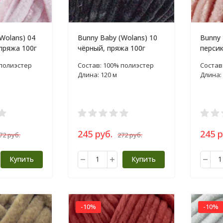
Wolans) 04
Bunny Baby (Wolans) 10
Bunny 
пряжа 100г
чёрный, пряжа 100г
персик
 полиэстер
Состав: 100% полиэстер
Состав
Длина: 120 м
Длина: 
245 руб.
245 р
72 руб.
272 руб.
Купить
Купить
-10%
-10%