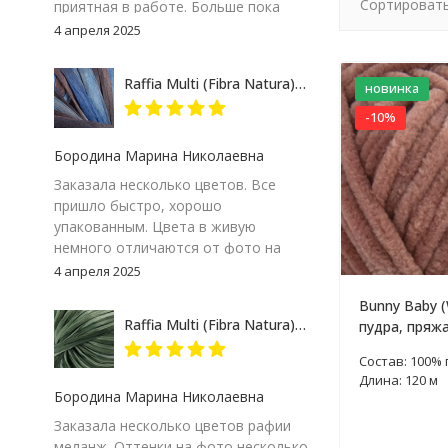
Сортировать
приятная в работе. Больше пока
сказать не могу – посмотрим на
4 апреля 2025
результат. Но пока, ставлю твердую
пятерку и товару и продавцу за
Raffia Multi (Fibra Natura) 117-07 сине-серый, пряжа 35г
новинка
качество сопровождения заказа!
-10%
Бородина Марина Николаевна
Заказала несколько цветов. Все
пришло быстро, хорошо
упакованным. Цвета в живую
немного отличаются от фото на
экране компьютера, но мне
4 апреля 2025
понравились. Особенно 117-09.
Bunny Baby (
Думаю, изделие получится
Raffia Multi (Fibra Natura) 117-24 зеленый меланж, пряжа 35г
пудра, пряжа
интересным
Состав: 100%
Длина: 120 м
Бородина Марина Николаевна
Заказала несколько цветов рафии
меланж. Оттенки на фото несколько