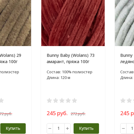
Wolans) 29
Bunny Baby (Wolans) 73
Bunny 
яжа 100г
амарант, пряжа 100г
ледяно
 полиэстер
Состав: 100% полиэстер
Состав
Длина: 120 м
Длина: 
245 руб.
245 р
72 руб.
272 руб.
Купить
Купить