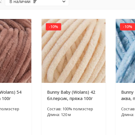
:
В наличии
-10%
-10%
Wolans) 54
Bunny Baby (Wolans) 42
Bunny 
 100г
бл.персик, пряжа 100г
аква, 
 полиэстер
Состав: 100% полиэстер
Состав
Длина: 120 м
Длина: 