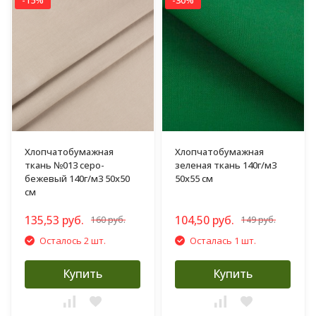
-15%
-30%
Хлопчатобумажная
Хлопчатобумажная
ткань №013 серо-
зеленая ткань 140г/м3
бежевый 140г/м3 50х50
50х55 см
см
135,53 руб.
104,50 руб.
160 руб.
149 руб.
Осталось 2 шт.
Осталась 1 шт.
Купить
Купить