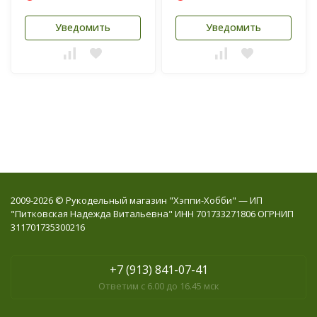
Уведомить
Уведомить
2009-2026 © Рукодельный магазин "Хэппи-Хобби" — ИП
"Питковская Надежда Витальевна" ИНН 701733271806 ОГРНИП
311701735300216
+7 (913) 841-07-41
Ответим с 6.00 до 16.45 мск