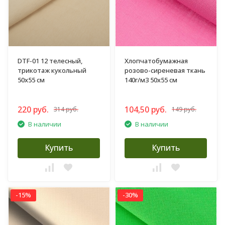
DTF-01 12 телесный,
Хлопчатобумажная
трикотаж кукольный
розово-сиреневая ткань
50х55 см
140г/м3 50х55 см
220 руб.
104,50 руб.
314 руб.
149 руб.
В наличии
В наличии
Купить
Купить
-15%
-30%