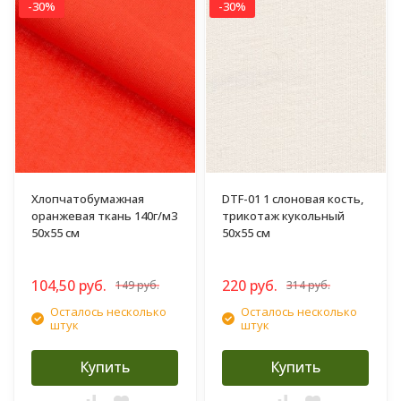
-30%
-30%
Хлопчатобумажная
DTF-01 1 слоновая кость,
оранжевая ткань 140г/м3
трикотаж кукольный
50х55 см
50х55 см
104,50 руб.
220 руб.
149 руб.
314 руб.
Осталось несколько
Осталось несколько
штук
штук
Купить
Купить