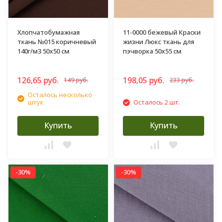
Хлопчатобумажная
11-0000 бежевый Краски
ткань №015 коричневый
жизни Люкс ткань для
140г/м3 50х50 см
пэчворка 50х55 см
126,65 руб.
198,05 руб.
149 руб.
233 руб.
Осталось несколько
штук
Осталось 2 шт.
Купить
Купить
-30%
-30%