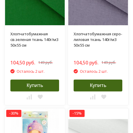
Хлопчатобумажная
Хлопчатобумажная серо-
св.зеленая ткань 140г/м3
лиловая ткань 140г/м3
50х55 см
50х55 см
104,50 руб.
104,50 руб.
149 руб.
149 руб.
Осталось 2 шт.
Осталось 2 шт.
Купить
Купить
-30%
-15%