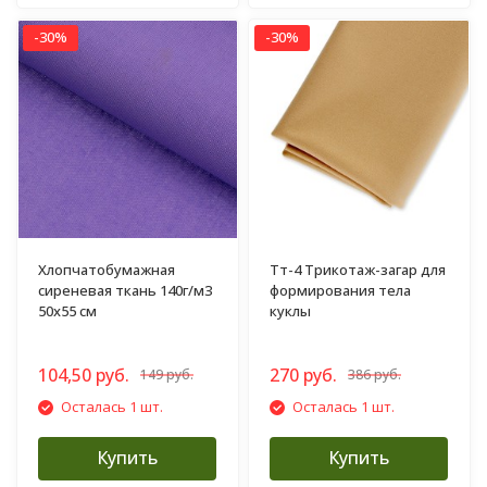
-30%
-30%
Хлопчатобумажная
Тт-4 Трикотаж-загар для
сиреневая ткань 140г/м3
формирования тела
50х55 см
куклы
104,50 руб.
270 руб.
149 руб.
386 руб.
Осталась 1 шт.
Осталась 1 шт.
Купить
Купить