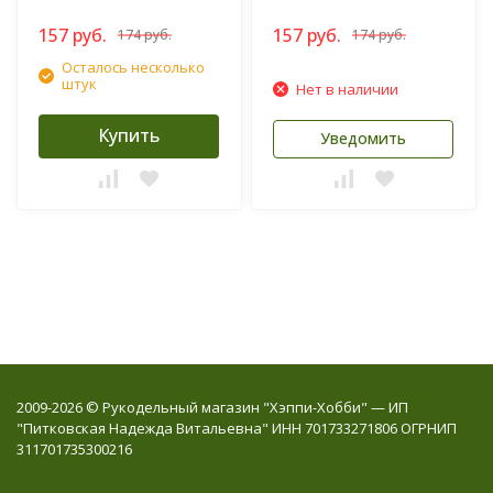
157 руб.
157 руб.
174 руб.
174 руб.
Осталось несколько
штук
Нет в наличии
Купить
Уведомить
2009-2026 © Рукодельный магазин "Хэппи-Хобби" — ИП
"Питковская Надежда Витальевна" ИНН 701733271806 ОГРНИП
311701735300216