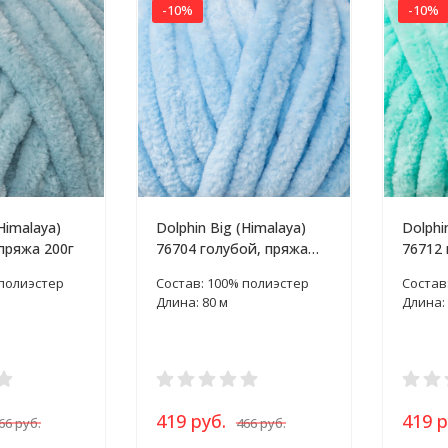
-10%
-10%
Himalaya)
Dolphin Big (Himalaya)
Dolphi
пряжа 200г
76704 голубой, пряжа
76712 
200г
200г
 полиэстер
Состав: 100% полиэстер
Состав
Длина: 80 м
Длина: 
419 руб.
419 р
66 руб.
466 руб.