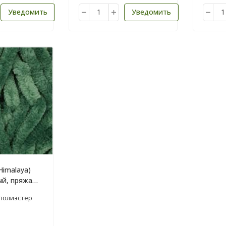
Уведомить
Уведомить
Himalaya)
ый, пряжа
 полиэстер