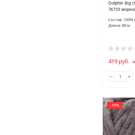
Dolphin Big (
76733 морко
200г
Состав: 100%
Длина: 80 м
419 руб.
4
-10%