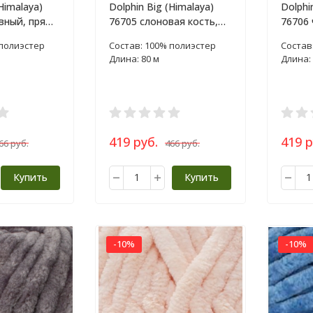
Himalaya)
Dolphin Big (Himalaya)
Dolphi
вный, пряжа
76705 слоновая кость,
76706 
пряжа 200г
200г
 полиэстер
Состав: 100% полиэстер
Состав
Длина: 80 м
Длина: 
419 руб.
419 р
66 руб.
466 руб.
Купить
Купить
-10%
-10%