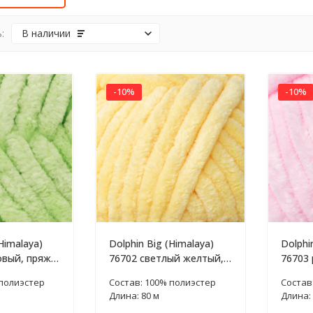
:
В наличии
-10%
-10%
Himalaya)
Dolphin Big (Himalaya)
Dolphi
овый, пряжа
76702 светлый желтый,
76703 
пряжа 200г
200г
 полиэстер
Состав: 100% полиэстер
Состав
Длина: 80 м
Длина: 