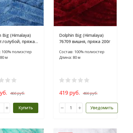
n Big (Himalaya)
Dolphin Big (Himalaya)
т.голубой, пряжа
76709 вишня, пряжа 200г
: 100% полиэстер
Состав: 100% полиэстер
80 м
Длина: 80 м
уб.
419 руб.
466 руб.
466 руб.
Купить
Уведомить