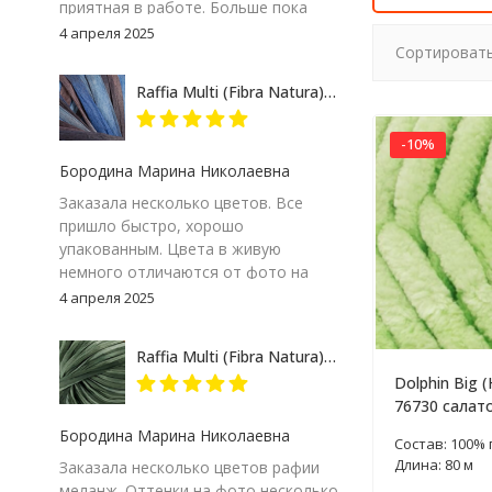
приятная в работе. Больше пока
сказать не могу – посмотрим на
4 апреля 2025
Сортировать
результат. Но пока, ставлю твердую
пятерку и товару и продавцу за
Raffia Multi (Fibra Natura) 117-07 сине-серый, пряжа 35г
качество сопровождения заказа!
-10%
Бородина Марина Николаевна
Заказала несколько цветов. Все
пришло быстро, хорошо
упакованным. Цвета в живую
немного отличаются от фото на
экране компьютера, но мне
4 апреля 2025
понравились. Особенно 117-09.
Думаю, изделие получится
Raffia Multi (Fibra Natura) 117-24 зеленый меланж, пряжа 35г
интересным
Dolphin Big (
76730 салат
200г
Бородина Марина Николаевна
Состав: 100%
Длина: 80 м
Заказала несколько цветов рафии
меланж. Оттенки на фото несколько