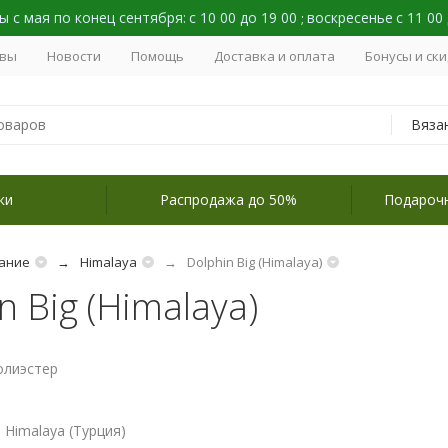
 с мая по конец сентября:
с 10 00 до 19 00
воскресенье
с 11 00
;
вы
Новости
Помощь
Доставка и оплата
Бонусы и ск
Вяза
ки
Распродажа до 50%
Подароч
ание
Himalaya
Dolphin Big (Himalaya)
n Big (Himalaya)
олиэстер
 Himalaya (Турция)