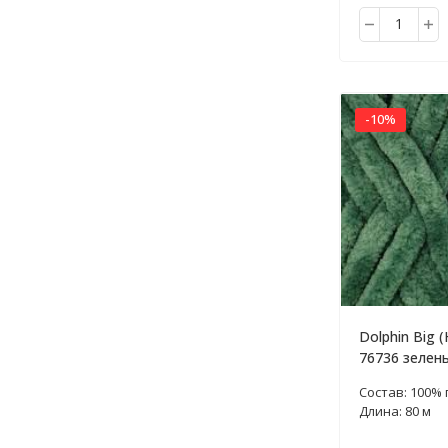
-10%
Dolphin Big (
76736 зелен
200г
Состав: 100%
Длина: 80 м