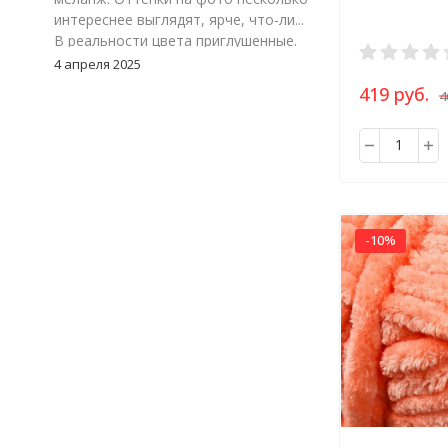
интереснее выглядят, ярче, что-ли...
В реальности цвета приглушенные.
Цвет 117-24, зеленый меланж. Мне
4 апреля 2025
очень понравился. Но, я думаю надо
419 руб.
4
взять к нему еще однотонный
зеленый, что бы можно было
замиксовать обе расцветки в
изделии.
-10%