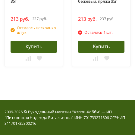
35г
бежевый, пряжа 35г
213 руб.
213 руб.
237 руб.
237 руб.
Осталось несколько
штук
Осталась 1 шт.
Купить
Купить
2009-2026 © Рукодельный магазин "Хэппи-Хобби" — ИП
"Питковская Надежда Витальевна" ИНН 701733271806 ОГРНИП
311701735300216