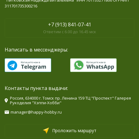
"Питковская Надежда Витальевна" ИНН 701733271806 ОГРНИП
311701735300216
+7 (913) 841-07-41
Ответим с 6.00 до 16.45 мск
Написать в мессенджеры:
Контакты пункта выдачи:
Россия, 634000 г. Томск пр. Ленина 159 ТЦ "Проспект" Галерея
Рукоделия "Хэппи-Хобби"
manager@happy-hobby.ru
Проложить маршрут