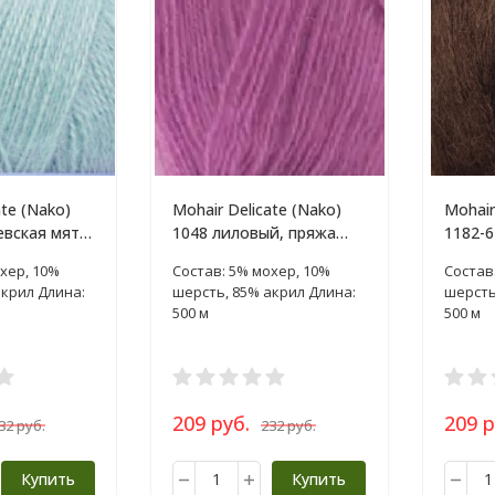
ate (Nako)
Mohair Delicate (Nako)
Mohair
евская мята,
1048 лиловый, пряжа
1182-6
100г
пряжа 
хер, 10%
Состав: 5% мохер, 10%
Состав
акрил Длина:
шерсть, 85% акрил Длина:
шерсть
500 м
500 м
209 руб.
209 р
32 руб.
232 руб.
Купить
Купить