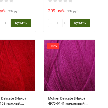
уб.
209 руб.
232 руб.
232 руб.
Купить
Купить
-10%
 Delicate (Nako)
Mohair Delicate (Nako)
109 красный,
4975-6141 малиновый,