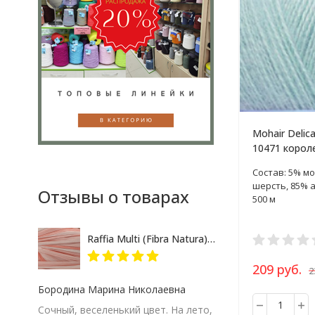
Mohair Delic
10471 корол
пряжа 100г
Состав: 5% мо
шерсть, 85% 
Отзывы о товарах
500 м
Raffia Multi (Fibra Natura) 117-17 розово-кремовый меланж, пряжа 35г
209 руб.
2
Бородина Марина Николаевна
Сочный, веселенький цвет. На лето,