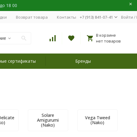
 до 18 00
идки
Возврат товара
Контакты
+7 (913) 841-07-41
Войти
/
В корзине
ние
нет товаров
ные сертификаты
Бренды
Solare
elicate
Vega Tweed
Amigurumi
ko)
(Nako)
(Nako)