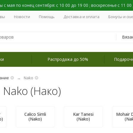
 с мая по конец сентября:
с 10 00 до 19 00
воскресенье
с 11 00
;
вы
Новости
Помощь
Доставка и оплата
Бонусы и ск
Вяза
ки
Распродажа до 50%
Подароч
ание
Nako
 Nako (Нако)
y
Calico Simli
Kar Tanesi
Mohair D
o)
(Nako)
(Nako)
(Na