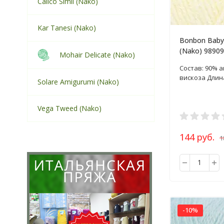
Calico Simli (Nako)
Kar Tanesi (Nako)
Bonbon Baby
(Nako) 9890
Mohair Delicate (Nako)
пряжа 100г
Состав: 90% а
вискоза Длина
Solare Amigurumi (Nako)
Vega Tweed (Nako)
144 руб.
1
-10%