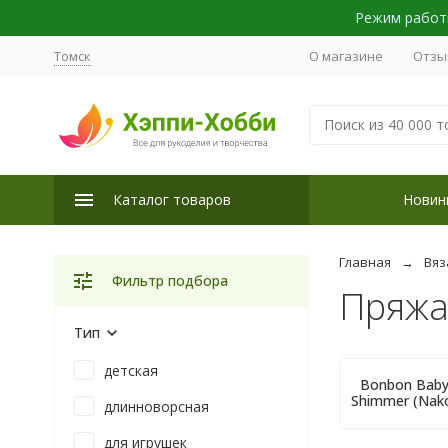
Режим работы
Томск
О магазине
Отзы
Каталог товаров
Новин
Главная
Вяз
Фильтр подбора
Пряжа
Тип
детская
Bonbon Bab
Shimmer (Nak
длинноворсная
для игрушек