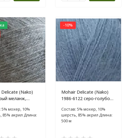
ка
-10%
 Delicate (Nako)
Mohair Delicate (Nako)
рый меланж,
1986-6122 серо-голубой,
100г
пряжа 100г
: 5% мохер, 10%
Состав: 5% мохер, 10%
, 85% акрил Длина:
шерсть, 85% акрил Длина:
500 м