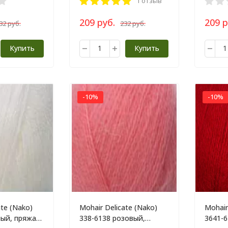
1 отзыв
209 руб.
209 р
32 руб.
232 руб.
Купить
Купить
-10%
-10%
ate (Nako)
Mohair Delicate (Nako)
Mohair
лый, пряжа
338-6138 розовый,
3641-6