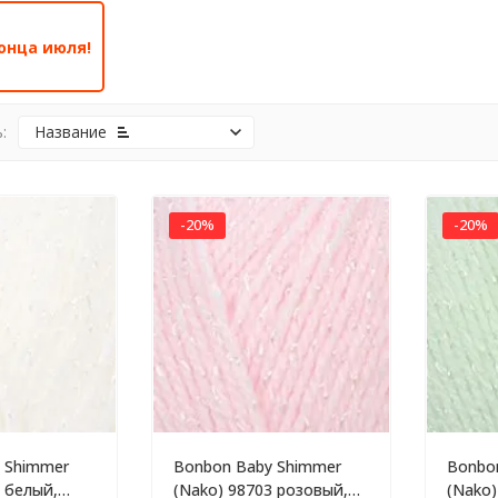
онца июля!
:
Название
-20%
-20%
 Shimmer
Bonbon Baby Shimmer
Bonbo
 белый,
(Nako) 98703 розовый,
(Nako)