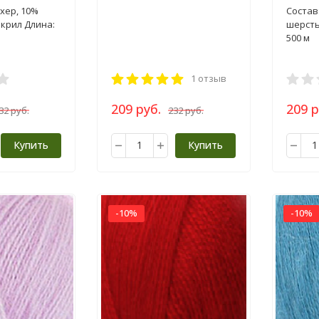
пряжа 100г
пряжа 
хер, 10%
Состав
акрил Длина:
шерсть
500 м
1 отзыв
209 руб.
209 р
32 руб.
232 руб.
Купить
Купить
-10%
-10%