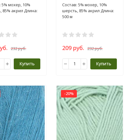
100г
пряжа 100г
: 5% мохер, 10%
Состав: 5% мохер, 10%
, 85% акрил Длина:
шерсть, 85% акрил Длина:
500 м
уб.
209 руб.
232 руб.
232 руб.
Купить
Купить
-20%