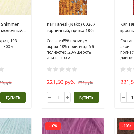
 Shimmer
Kar Tanesi (Nako) 60267
Kar Ta
9 молочный,
горчичный, пряжа 100г
красны
крил, 10%
Состав: 65% премиум
Состав
: 300 м
акрил, 10% полиамид, 5%
акрил,
полиэстер, 20% шерсть
полиэс
Длина: 100 м
Длина: 
221,50 руб.
221,5
80 руб.
277 руб.
Купить
Купить
-10%
-10%