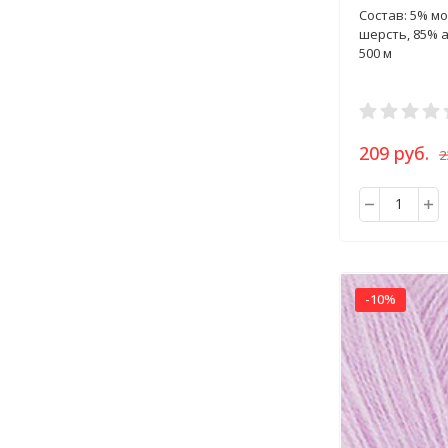
100г
Состав: 5% мо
шерсть, 85% 
500 м
209 руб.
2
-10%