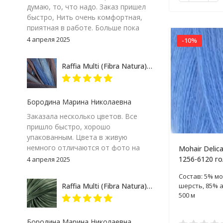
думаю, то, что надо. Заказ пришел
быстро, Нить очень комфортная,
приятная в работе. Больше пока
сказать не могу – посмотрим на
4 апреля 2025
-10%
результат. Но пока, ставлю твердую
пятерку и товару и продавцу за
Raffia Multi (Fibra Natura) 117-07 сине-серый, пряжа 35г
качество сопровождения заказа!
Бородина Марина Николаевна
Заказала несколько цветов. Все
пришло быстро, хорошо
упакованным. Цвета в живую
немного отличаются от фото на
Mohair Delic
экране компьютера, но мне
1256-6120 го
4 апреля 2025
понравились. Особенно 117-09.
пряжа 100г
Состав: 5% мо
Думаю, изделие получится
шерсть, 85% 
Raffia Multi (Fibra Natura) 117-24 зеленый меланж, пряжа 35г
интересным
500 м
Бородина Марина Николаевна