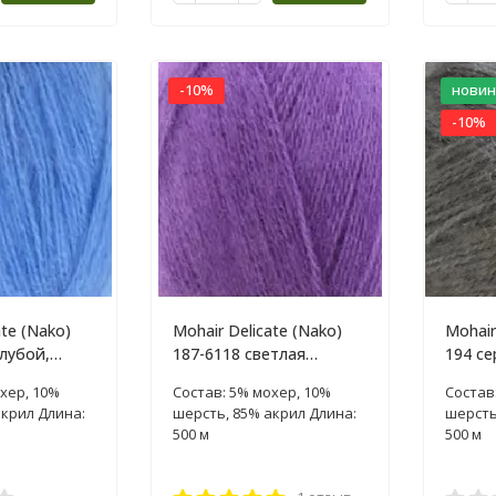
-10%
новин
-10%
ate (Nako)
Mohair Delicate (Nako)
Mohair
лубой,
187-6118 светлая
194 се
ежевика, пряжа 100г
пряжа 
хер, 10%
Состав: 5% мохер, 10%
Состав
акрил Длина:
шерсть, 85% акрил Длина:
шерсть
500 м
500 м