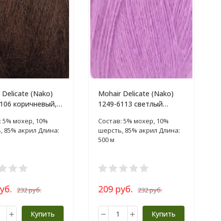
 Delicate (Nako)
Mohair Delicate (Nako)
106 коричневый,
1249-6113 светлый
100г
цикламен, пряжа 100г
: 5% мохер, 10%
Состав: 5% мохер, 10%
, 85% акрил Длина:
шерсть, 85% акрил Длина:
500 м
уб.
209 руб.
232 руб.
232 руб.
Купить
Купить