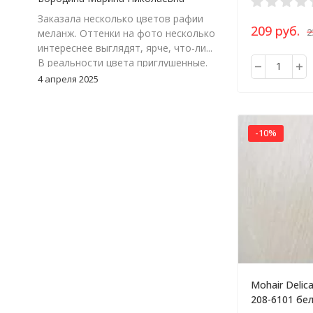
Заказала несколько цветов рафии
209 руб.
2
меланж. Оттенки на фото несколько
интереснее выглядят, ярче, что-ли...
В реальности цвета приглушенные.
Цвет 117-24, зеленый меланж. Мне
4 апреля 2025
очень понравился. Но, я думаю надо
взять к нему еще однотонный
зеленый, что бы можно было
-10%
замиксовать обе расцветки в
изделии.
Mohair Delic
208-6101 бе