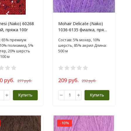
nesi (Nako) 60268
Mohair Delicate (Nako)
й, пряжа 100г
1036-6135 фиалка, пряжа
100г
: 65% премиум
Состав: 5% мохер, 10%
 10% полиамид, 5%
шерсть, 85% акрил Длина:
тер, 20% шерсть
500 м
100 м
0 руб.
209 руб.
277 руб.
232 руб.
Купить
Купить
-10%