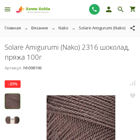
Главная
Вязание
Nako
Solare Amigurumi (Nako)
So
Solare Amigurumi (Nako) 2316 шоколад,
пряжа 100г
Артикул:
hh098196
-20%