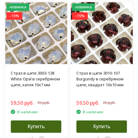
новинка
новинка
-15%
-15%
Страз в цапе 3003-128
Страз в цапе 3010-107
White Opal в серебряном
Burgundy в серебряном
цапе, капля 10х7 мм
цапе, квадрат 10х10 мм
59,50 руб.
59,50 руб.
70 руб.
70 руб.
В наличии
В наличии
Купить
Купить