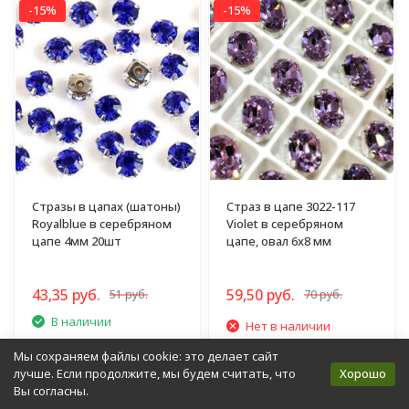
-15%
-15%
Стразы в цапах (шатоны)
Страз в цапе 3022-117
Royalblue в серебряном
Violet в серебряном
цапе 4мм 20шт
цапе, овал 6х8 мм
43,35 руб.
59,50 руб.
51 руб.
70 руб.
В наличии
Нет в наличии
Мы сохраняем файлы cookie: это делает сайт
Купить
Уведомить
Хорошо
лучше. Если продолжите, мы будем считать, что
Вы согласны.