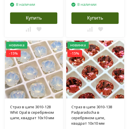
В наличии
В наличии
Купить
Купить
новинка
новинка
-15%
-15%
Страз в цапе 3010-128
Страз в цапе 3010-138
Whit Opal в серебряном
Padparadscha в
цапе, квадрат 10х10 мм
серебряном цапе,
квадрат 10х10 мм