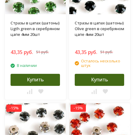
Стразы в цапах (шатоны)
Стразы в цапах (шатоны)
Ligth green в серебряном
Olive green в серебряном
цапе 4мм 20шт
цапе 4мм 20шт
43,35 руб.
43,35 руб.
51 руб.
51 руб.
Осталось несколько
В наличии
штук
Купить
Купить
-15%
-15%