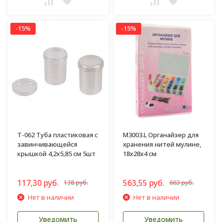
-15%
-15%
T-062 Туба пластиковая с
M3003.L Органайзер для
завинчивающейся
хранения нитей мулине,
крышкой 4,2х5,85 см 5шт
18х28х4 см
117,30 руб.
563,55 руб.
138 руб.
663 руб.
Нет в наличии
Нет в наличии
Уведомить
Уведомить