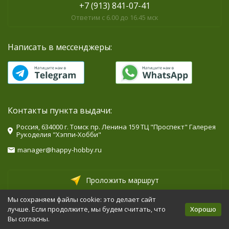
+7 (913) 841-07-41
Ответим с 6.00 до 16.45 мск
Написать в мессенджеры:
Контакты пункта выдачи:
Россия, 634000 г. Томск пр. Ленина 159 ТЦ "Проспект" Галерея
Рукоделия "Хэппи-Хобби"
manager@happy-hobby.ru
Проложить маршрут
Мы сохраняем файлы cookie: это делает сайт
Хорошо
лучше. Если продолжите, мы будем считать, что
Мы в социальных сетях:
Вы согласны.