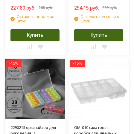
227,80 руб.
254,15 руб.
268 руб.
299 руб.
Осталось несколько
Осталось несколько
штук
штук
Купить
Купить
-15%
-15%
2290215 органайзер для
OM-010 салатовая
рукоделия, 7
коробка для швейных