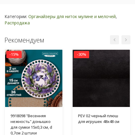
Категории:
Органайзеры для ниток мулине и мелочей
,
Распродажа
Рекомендуем
-15%
-30%
9918098 "Весенняя
PEV 02 черный плюш
нежность" донышко
для игрушек 48х48 см
для сумки 15х0,3 см, d
0,7см 2 штуки