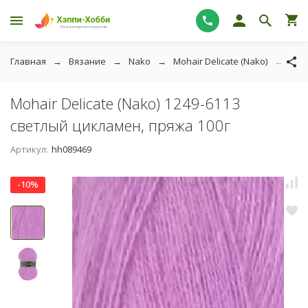
Главная
Вязание
Nako
Mohair Delicate (Nako)
Moh
Mohair Delicate (Nako) 1249-6113
светлый цикламен, пряжа 100г
Артикул:
hh089469
-10%