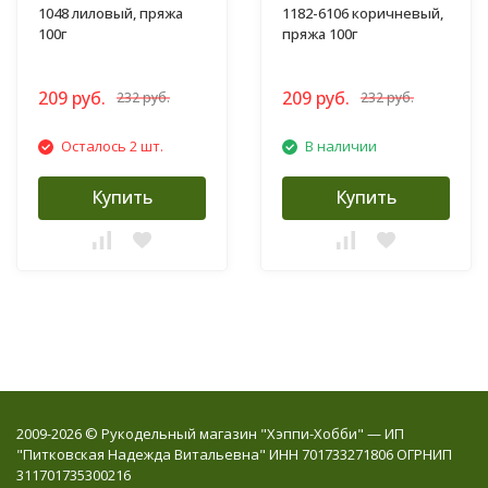
1048 лиловый, пряжа
1182-6106 коричневый,
100г
пряжа 100г
209 руб.
209 руб.
232 руб.
232 руб.
Осталось 2 шт.
В наличии
Купить
Купить
2009-2026 © Рукодельный магазин "Хэппи-Хобби" — ИП
"Питковская Надежда Витальевна" ИНН 701733271806 ОГРНИП
311701735300216