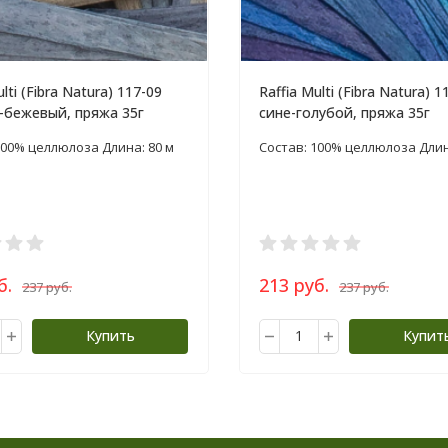
ulti (Fibra Natura) 117-09
Raffia Multi (Fibra Natura) 1
-бежевый, пряжа 35г
сине-голубой, пряжа 35г
100% целлюлоза Длина: 80 м
Состав: 100% целлюлоза Длин
б.
213 руб.
237 руб.
237 руб.
Купить
Купит