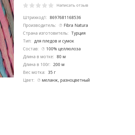
Написать отзыв
Штрихкод1:
8697681168536
Производитель:
Fibra Natura
Страна изготовитель:
Турция
Тип:
для пледов и сумок
Состав:
100% целлюлоза
Длина в мотке:
80 м
Длина в 100г:
200 м
Вес мотка:
35 г
Цвет:
меланж, разноцветный