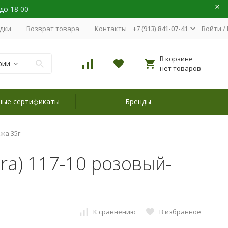
 до 18 00
идки
Возврат товара
Контакты
+7 (913) 841-07-41
Войти
/
В корзине
рии
нет товаров
ные сертификаты
Бренды
яжа 35г
tura) 117-10 розовый-
К сравнению
В избранное