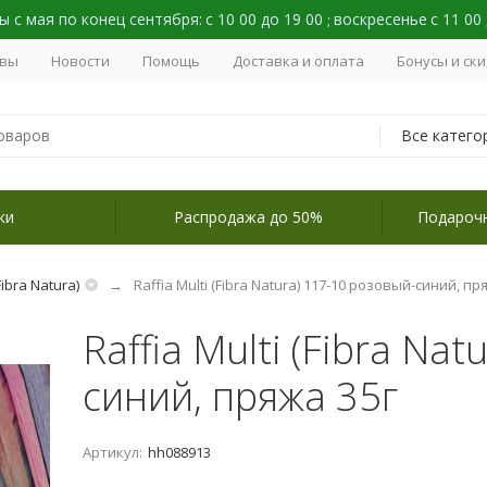
 с мая по конец сентября:
с 10 00 до 19 00
воскресенье
с 11 00
;
вы
Новости
Помощь
Доставка и оплата
Бонусы и ск
Все катего
ки
Распродажа до 50%
Подароч
Fibra Natura)
Raffia Multi (Fibra Natura) 117-10 розовый-синий, пр
Raffia Multi (Fibra Na
синий, пряжа 35г
Артикул:
hh088913