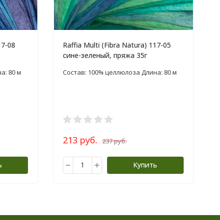
17-08
Raffia Multi (Fibra Natura) 117-05
сине-зеленый, пряжа 35г
а: 80 м
Состав: 100% целлюлоза Длина: 80 м
213 руб.
237 руб.
ь
Купить