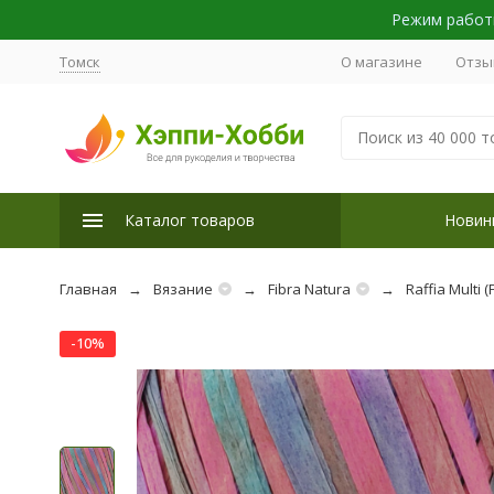
Режим работы
Томск
О магазине
Отзы
Каталог товаров
Новин
Главная
Вязание
Fibra Natura
Raffia Multi (
-10%