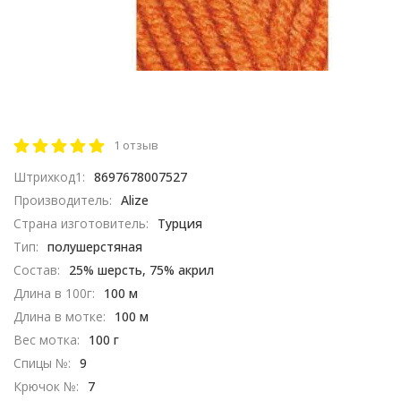
1 отзыв
Штрихкод1:
8697678007527
Производитель:
Alize
Страна изготовитель:
Турция
Тип:
полушерстяная
Состав:
25% шерсть, 75% акрил​
Длина в 100г:
100 м
Длина в мотке:
100 м
Вес мотка:
100 г
Спицы №:
9
Крючок №:
7