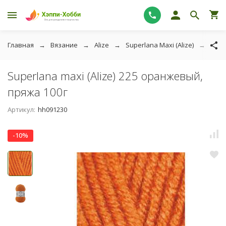
Главная
Вязание
Alize
Superlana Maxi (Alize)
Supe
Superlana maxi (Alize) 225 оранжевый,
пряжа 100г
Артикул:
hh091230
-10%