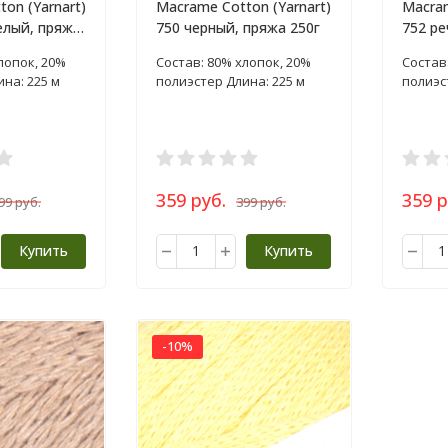
on (Yarnart)
Macrame Cotton (Yarnart)
Macram
елый, пряжа
750 черный, пряжа 250г
752 ре
пряжа 
лопок, 20%
Состав: 80% хлопок, 20%
Состав
на: 225 м
полиэстер Длина: 225 м
полиэс
359 руб.
359 р
99 руб.
399 руб.
Купить
Купить
-10%