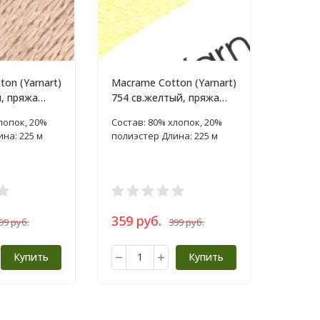
on (Yarnart)
Macrame Cotton (Yarnart)
, пряжа
754 св.желтый, пряжа
250г
лопок, 20%
Состав: 80% хлопок, 20%
на: 225 м
полиэстер Длина: 225 м
359 руб.
99 руб.
399 руб.
Купить
Купить