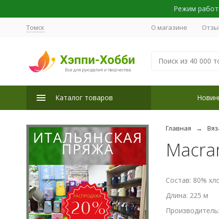
Режим работы
Томск
О магазине
Отзы
Каталог товаров
Новин
Главная
Вяз
Macram
Состав: 80% хл
Длина: 225 м
Производитель: 