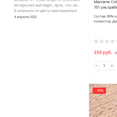
Macrame Cott
интереснее выглядят, ярче, что-ли...
751 ультраб
В реальности цвета приглушенные.
250г
Цвет 117-24, зеленый меланж. Мне
Состав: 80% х
4 апреля 2025
полиэстер Дли
очень понравился. Но, я думаю надо
взять к нему еще однотонный
зеленый, что бы можно было
замиксовать обе расцветки в
изделии.
359 руб.
3
-10%