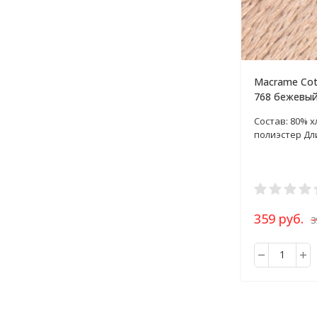
Macrame Cott
768 бежевый
250г
Состав: 80% х
полиэстер Дли
359 руб.
3