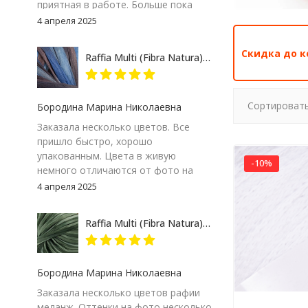
приятная в работе. Больше пока
сказать не могу – посмотрим на
4 апреля 2025
результат. Но пока, ставлю твердую
пятерку и товару и продавцу за
Скидка до к
Raffia Multi (Fibra Natura) 117-07 сине-серый, пряжа 35г
качество сопровождения заказа!
Сортировать
Бородина Марина Николаевна
Заказала несколько цветов. Все
пришло быстро, хорошо
упакованным. Цвета в живую
-10%
немного отличаются от фото на
экране компьютера, но мне
4 апреля 2025
понравились. Особенно 117-09.
Думаю, изделие получится
Raffia Multi (Fibra Natura) 117-24 зеленый меланж, пряжа 35г
интересным
Бородина Марина Николаевна
Заказала несколько цветов рафии
меланж. Оттенки на фото несколько