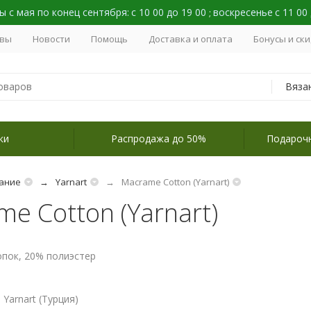
 с мая по конец сентября:
с 10 00 до 19 00
воскресенье
с 11 00
;
вы
Новости
Помощь
Доставка и оплата
Бонусы и ск
Вяза
ки
Распродажа до 50%
Подароч
ание
Yarnart
Macrame Cotton (Yarnart)
e Cotton (Yarnart)
опок, 20% полиэстер
Yarnart (Турция)