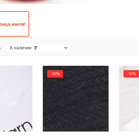
онца июля!
:
В наличии
-10%
-10%