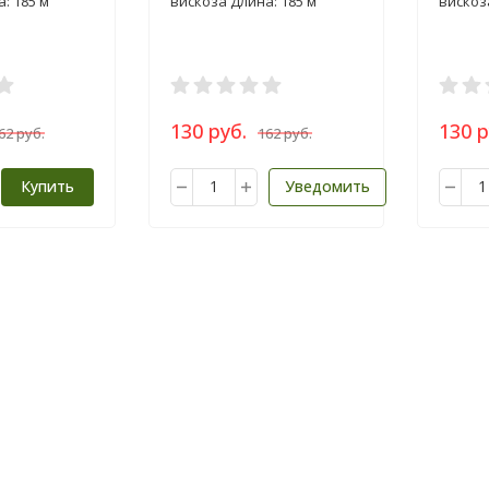
: 185 м
вискоза Длина: 185 м
вискоз
130 руб.
130 р
62 руб.
162 руб.
Купить
Уведомить