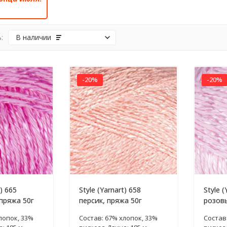
:
В наличии
-20%
-20%
t) 665
Style (Yarnart) 658
Style (
пряжа 50г
персик, пряжа 50г
розовы
лопок, 33%
Состав: 67% хлопок, 33%
Состав