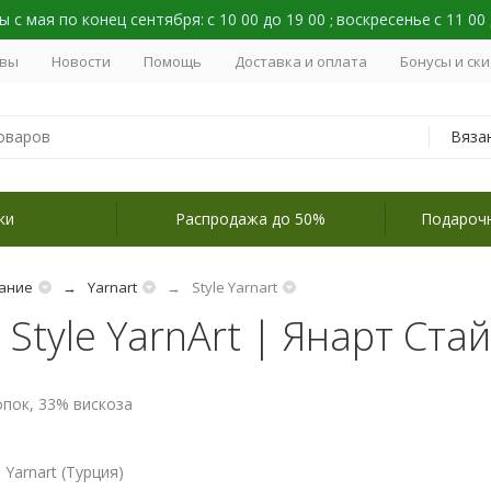
 с мая по конец сентября:
с 10 00 до 19 00
воскресенье
с 11 00
;
вы
Новости
Помощь
Доставка и оплата
Бонусы и ск
Вяза
ки
Распродажа до 50%
Подароч
ание
Yarnart
Style Yarnart
Style YarnArt | Янарт Ста
опок, 33% вискоза
Yarnart (Турция)