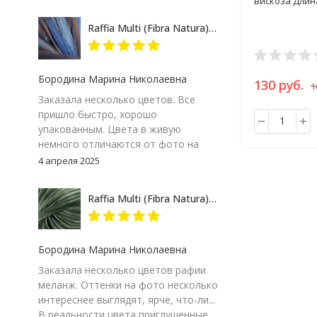
вискоза Длина
результат. Но пока, ставлю твердую
пятерку и товару и продавцу за
Raffia Multi (Fibra Natura) 117-07 сине-серый, пряжа 35г
качество сопровождения заказа!
Бородина Марина Николаевна
130 руб.
1
Заказала несколько цветов. Все
пришло быстро, хорошо
упакованным. Цвета в живую
немного отличаются от фото на
экране компьютера, но мне
4 апреля 2025
понравились. Особенно 117-09.
Думаю, изделие получится
Raffia Multi (Fibra Natura) 117-24 зеленый меланж, пряжа 35г
интересным
Бородина Марина Николаевна
Заказала несколько цветов рафии
меланж. Оттенки на фото несколько
интереснее выглядят, ярче, что-ли...
В реальности цвета приглушенные.