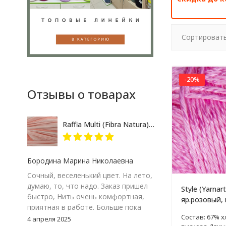
Сортировать
-20%
Отзывы о товарах
Raffia Multi (Fibra Natura) 117-17 розово-кремовый меланж, пряжа 35г
Бородина Марина Николаевна
Сочный, веселенький цвет. На лето,
думаю, то, что надо. Заказ пришел
Style (Yarnar
быстро, Нить очень комфортная,
яр.розовый, 
приятная в работе. Больше пока
Состав: 67% х
сказать не могу – посмотрим на
4 апреля 2025