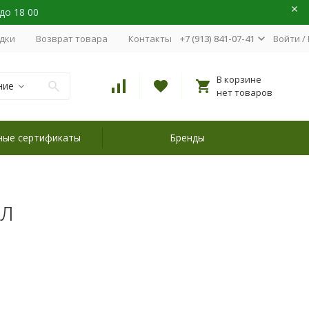
 до 18 00
идки
Возврат товара
Контакты
+7 (913) 841-07-41
Войти
/
В корзине
ние
нет товаров
ные сертификаты
Бренды
йл