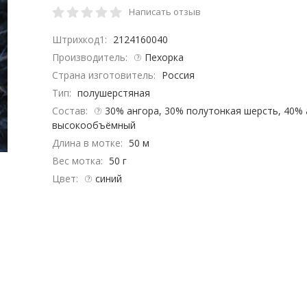
Написать отзыв
Штрихкод1:
2124160040
Производитель:
Пехорка
Страна изготовитель:
Россия
Тип:
полушерстяная
Состав:
30% ангора, 30% полутонкая шерсть, 40% 
высокообъёмный
Длина в мотке:
50 м
Вес мотка:
50 г
Цвет:
синий