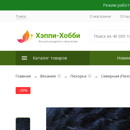
Режим работы
Томск
О магазине
Отзы
Каталог товаров
Новин
Главная
Вязание
Пехорка
Северная (Пехо
-25%