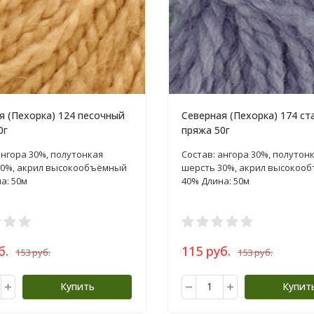
я (Пехорка) 124 песочный
Северная (Пехорка) 174 ст
0г
пряжа 50г
ангора 30%, полутонкая
Состав: ангора 30%, полутон
30%, акрил высокообъёмный
шерсть 30%, акрил высокоо
а: 50м
40% Длина: 50м
б.
115 руб.
153 руб.
153 руб.
Купить
Купит