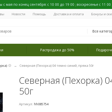
 с мая по конец сентября:
с 10 00 до 19 00
воскресенье
с 11 00
;
вы
Новости
Помощь
Доставка и оплата
Бонусы и ск
Все катего
ки
Распродажа до 50%
Подароч
рка)
Северная (Пехорка) 04 темно синий, пряжа 50г
Северная (Пехорка) 0
50г
Артикул:
hh085754