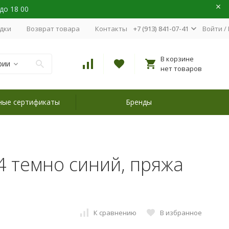
 до 18 00
идки
Возврат товара
Контакты
+7 (913) 841-07-41
Войти
/
В корзине
рии
нет товаров
ные сертификаты
Бренды
4 темно синий, пряжа
К сравнению
В избранное