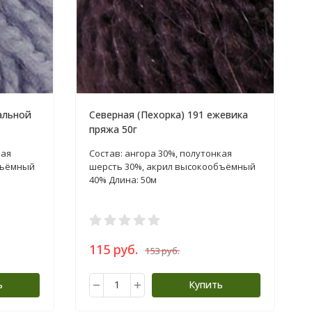
альной
Северная (Пехорка) 191 ежевика
пряжа 50г
кая
Состав: ангора 30%, полутонкая
бъёмный
шерсть 30%, акрил высокообъёмный
40% Длина: 50м
115 руб.
153 руб.
ь
Купить