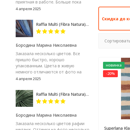
приятная в работе. Больше пока
сказать не могу – посмотрим на
4 апреля 2025
результат. Но пока, ставлю твердую
Скидка до к
пятерку и товару и продавцу за
Raffia Multi (Fibra Natura) 117-07 сине-серый, пряжа 35г
качество сопровождения заказа!
Сортировать
Бородина Марина Николаевна
Заказала несколько цветов. Все
пришло быстро, хорошо
новинка
упакованным. Цвета в живую
немного отличаются от фото на
-20%
экране компьютера, но мне
4 апреля 2025
понравились. Особенно 117-09.
Думаю, изделие получится
Raffia Multi (Fibra Natura) 117-24 зеленый меланж, пряжа 35г
интересным
Бородина Марина Николаевна
Заказала несколько цветов рафии
Superlana Kla
меланж. Оттенки на фото несколько