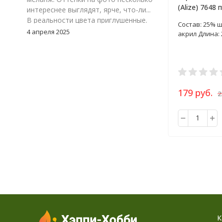
(Alize) 7648
интереснее выглядят, ярче, что-ли...
100г
В реальности цвета приглушенные.
Состав: 25% ш
Цвет 117-24, зеленый меланж. Мне
4 апреля 2025
акрил Длина: 
очень понравился. Но, я думаю надо
взять к нему еще однотонный
зеленый, что бы можно было
замиксовать обе расцветки в
изделии.
179 руб.
2
К