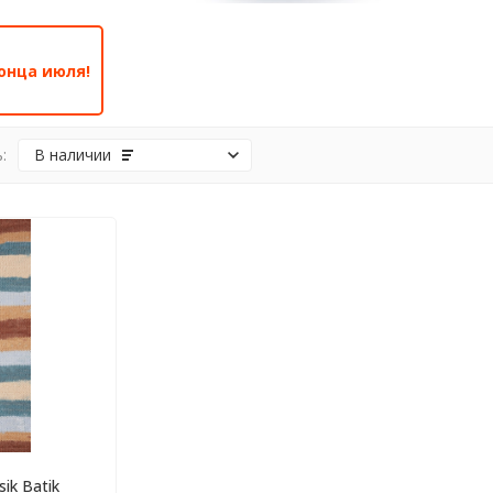
онца июля!
:
В наличии
sik Batik