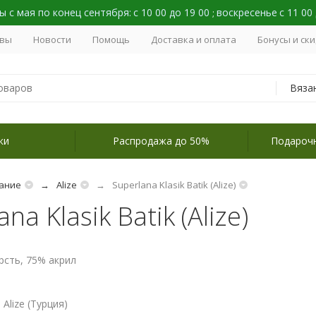
 с мая по конец сентября:
с 10 00 до 19 00
воскресенье
с 11 00
;
вы
Новости
Помощь
Доставка и оплата
Бонусы и ск
Вяза
ки
Распродажа до 50%
Подароч
ание
Alize
Superlana Klasik Batik (Alize)
na Klasik Batik (Alize)
рсть, 75% акрил
Alize (Турция)