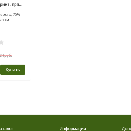
 принт, пряжа
ерсть, 75%
280 м
24 руб.
Купить
аталог
Информация
Доп