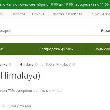
 с мая по конец сентября:
с 10 00 до 19 00
воскресенье
с 11 00
;
вы
Новости
Помощь
Доставка и оплата
Бонусы и ск
Вяза
ки
Распродажа до 50%
Подароч
ание
Himalaya
Socks (Himalaya)
(Himalaya)
йлон 75% супервош шерсть мериноса
 Himalaya (Турция)