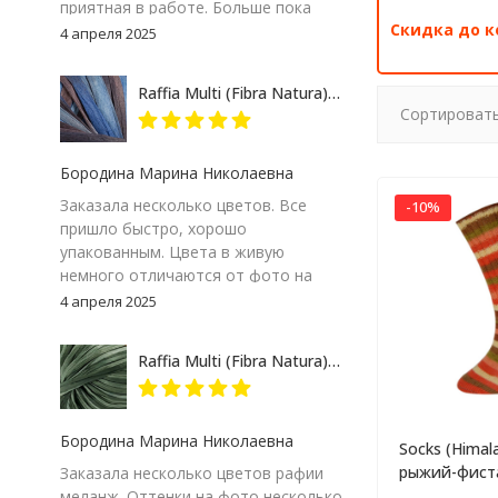
приятная в работе. Больше пока
Скидка до к
сказать не могу – посмотрим на
4 апреля 2025
результат. Но пока, ставлю твердую
пятерку и товару и продавцу за
Raffia Multi (Fibra Natura) 117-07 сине-серый, пряжа 35г
качество сопровождения заказа!
Сортировать
Бородина Марина Николаевна
Заказала несколько цветов. Все
-10%
пришло быстро, хорошо
упакованным. Цвета в живую
немного отличаются от фото на
экране компьютера, но мне
4 апреля 2025
понравились. Особенно 117-09.
Думаю, изделие получится
Raffia Multi (Fibra Natura) 117-24 зеленый меланж, пряжа 35г
интересным
Бородина Марина Николаевна
Socks (Himal
рыжий-фист
Заказала несколько цветов рафии
100г
меланж. Оттенки на фото несколько