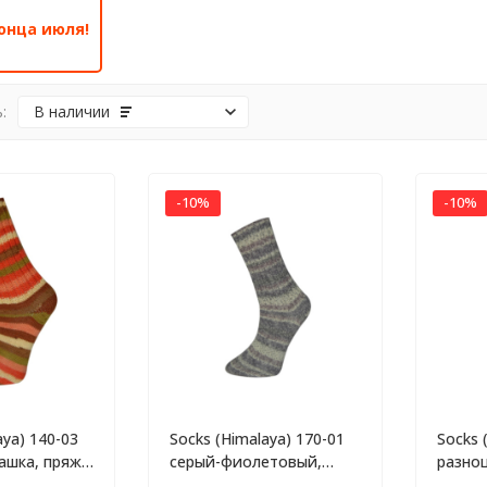
онца июля!
:
В наличии
-10%
-10%
aya) 140-03
Socks (Himalaya) 170-01
Socks 
ашка, пряжа
серый-фиолетовый,
разно
пряжа 100г
100г