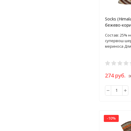
Socks (Himal
бежево-кори
пряжа 100г
Состав: 25% 
супервош ше
мериноса Дли
274 руб.
3
-10%