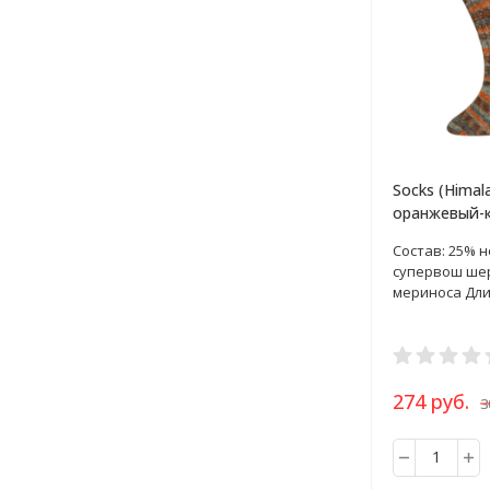
Socks (Himal
оранжевый-
пряжа 100г
Состав: 25% 
супервош ше
мериноса Дли
274 руб.
3