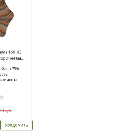
aya) 160-03
коричневый,
нейлон 75%
рсть
на: 400 м
04 руб.
Уведомить