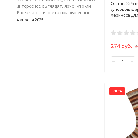
Состав: 25% 
интереснее выглядят, ярче, что-ли...
супервош ше
В реальности цвета приглушенные.
мериноса Дли
Цвет 117-24, зеленый меланж. Мне
4 апреля 2025
очень понравился. Но, я думаю надо
взять к нему еще однотонный
зеленый, что бы можно было
замиксовать обе расцветки в
274 руб.
3
изделии.
-10%