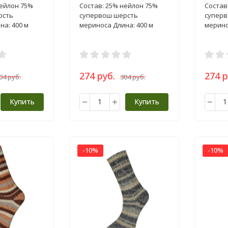
нейлон 75%
Состав: 25% нейлон 75%
Состав
рсть
супервош шерсть
суперв
на: 400 м
мериноса Длина: 400 м
мерино
274 руб.
274 р
04 руб.
304 руб.
Купить
Купить
-10%
-10%