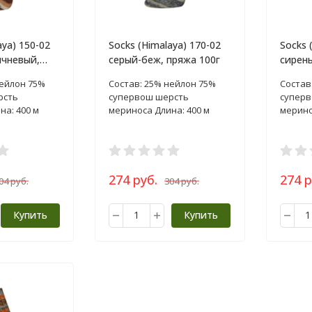
aya) 150-02
Socks (Himalaya) 170-02
Socks 
чневый,
серый-беж, пряжа 100г
сирень
нейлон 75%
Состав: 25% нейлон 75%
Состав
рсть
супервош шерсть
суперв
на: 400 м
мериноса Длина: 400 м
мерино
274 руб.
274 р
04 руб.
304 руб.
Купить
Купить