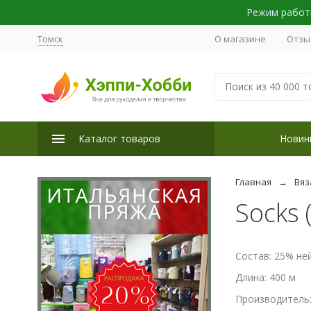
Режим работы
Томск
О магазине
Отзы
Каталог товаров
Новин
Главная
Вяз
Socks 
Состав: 25% не
Длина: 400 м
Производитель: