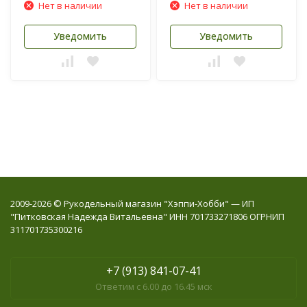
Нет в наличии
Нет в наличии
Уведомить
Уведомить
2009-2026 © Рукодельный магазин "Хэппи-Хобби" — ИП
"Питковская Надежда Витальевна" ИНН 701733271806 ОГРНИП
311701735300216
+7 (913) 841-07-41
Ответим с 6.00 до 16.45 мск