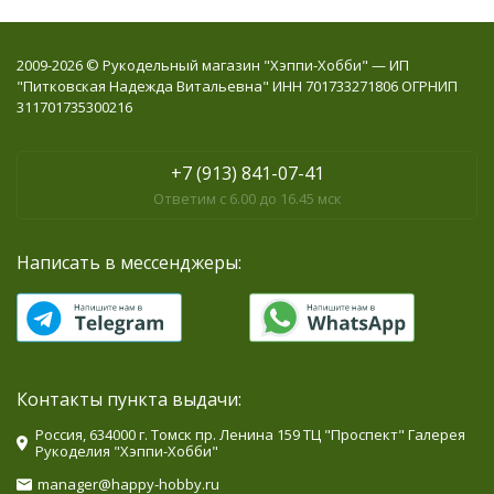
2009-2026 © Рукодельный магазин "Хэппи-Хобби" — ИП
"Питковская Надежда Витальевна" ИНН 701733271806 ОГРНИП
311701735300216
+7 (913) 841-07-41
Ответим с 6.00 до 16.45 мск
Написать в мессенджеры:
Контакты пункта выдачи:
Россия, 634000 г. Томск пр. Ленина 159 ТЦ "Проспект" Галерея
Рукоделия "Хэппи-Хобби"
manager@happy-hobby.ru