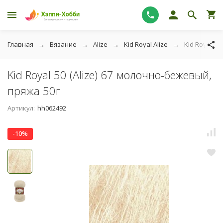
Главная
Вязание
Alize
Kid Royal Alize
Kid Royal 50
Kid Royal 50 (Alize) 67 молочно-бежевый,
пряжа 50г
Артикул:
hh062492
-10%