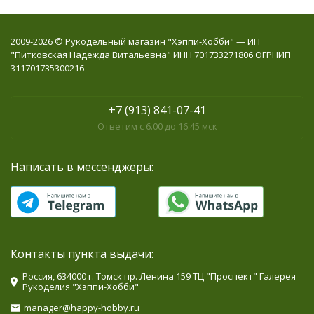
2009-2026 © Рукодельный магазин "Хэппи-Хобби" — ИП
"Питковская Надежда Витальевна" ИНН 701733271806 ОГРНИП
311701735300216
+7 (913) 841-07-41
Ответим с 6.00 до 16.45 мск
Написать в мессенджеры:
Контакты пункта выдачи:
Россия, 634000 г. Томск пр. Ленина 159 ТЦ "Проспект" Галерея
Рукоделия "Хэппи-Хобби"
manager@happy-hobby.ru