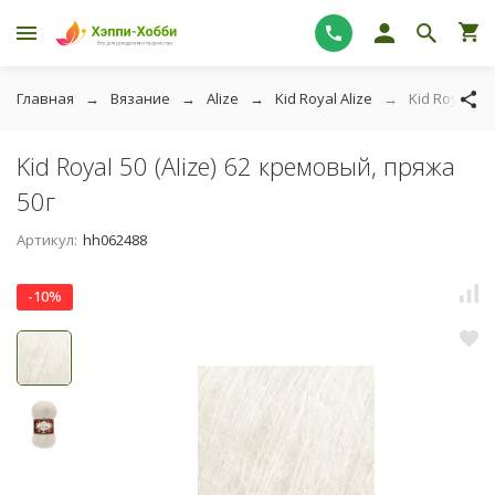
Главная
Вязание
Alize
Kid Royal Alize
Kid Royal 50
Kid Royal 50 (Alize) 62 кремовый, пряжа
50г
Артикул:
hh062488
-10%