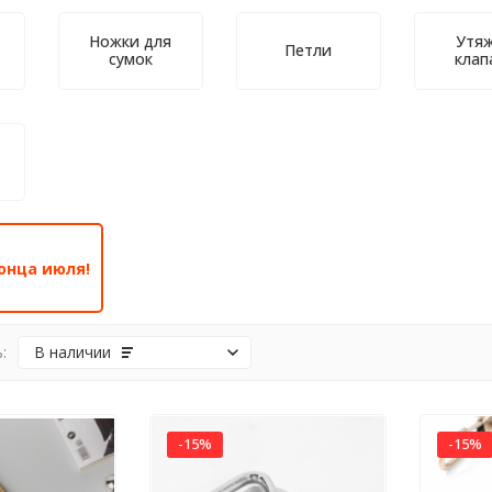
Ножки для
Утяж
Петли
сумок
клап
онца июля!
:
В наличии
-15%
-15%