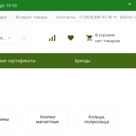
 до 18 00
идки
Возврат товара
Контакты
+7 (913) 841-07-41
Войти
/
В корзине
Фурнитура для сумок
нет товаров
ные сертификаты
Бренды
Кнопки
Кольца,
бины
магнитные
полукольца