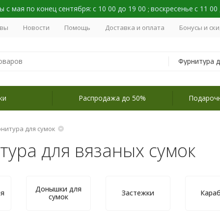
 с мая по конец сентября:
с 10 00 до 19 00
воскресенье
с 11 00
;
вы
Новости
Помощь
Доставка и оплата
Бонусы и ск
ки
Распродажа до 50%
Подароч
нитура для сумок
тура для вязаных сумок
Донышки для
ля
Застежки
Кара
сумок