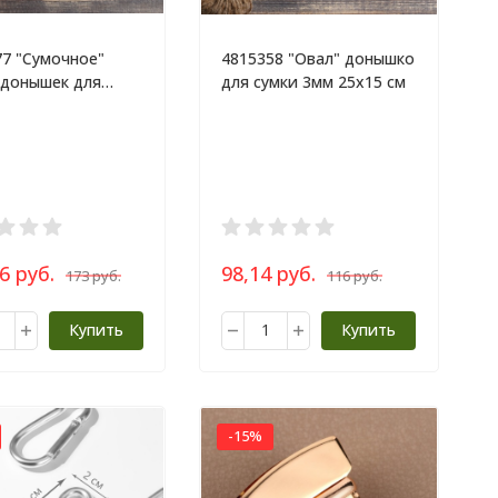
77 "Сумочное"
4815358 "Овал" донышко
 донышек для
для сумки 3мм 25х15 см
3мм 19х19 см 2шт
6 руб.
98,14 руб.
173 руб.
116 руб.
Купить
Купить
-15%