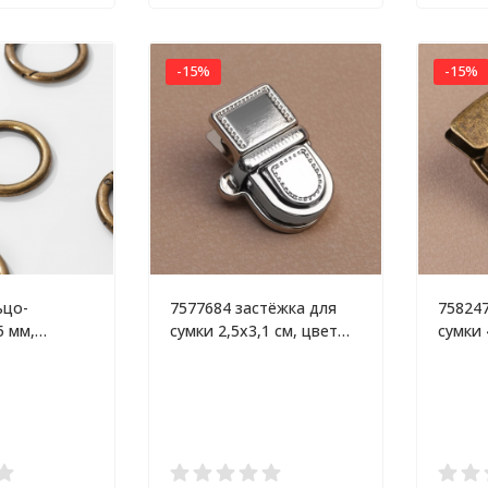
-15%
-15%
ьцо-
7577684 застёжка для
758247
5 мм,
сумки 2,5х3,1 см, цвет
сумки 
м, 5 шт,
серебряный
бронз
овый