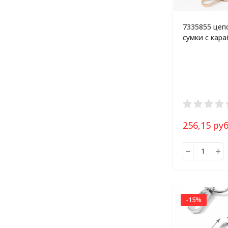
7335855 цеп
сумки с кар
пластиковая,
68 см, цвет 
256,15 руб
-15%