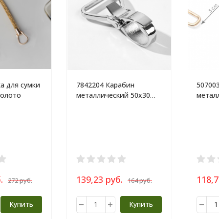
а для сумки
7842204 Карабин
50700
золото
металлический 50х30
метал
мм, 2 шт, цвет
мм, 5 
серебристый
золот
.
139,23 руб.
118,7
272 руб.
164 руб.
Купить
Купить