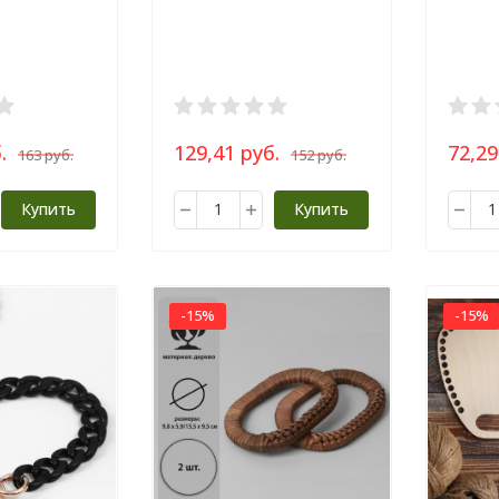
лочный/
120 см
.
129,41 руб.
72,29
163 руб.
152 руб.
Купить
Купить
-15%
-15%