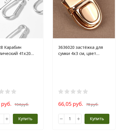
88 Карабин
3636020 застёжка для
лический 41х20
сумки 4х3 см, цвет
шт, цвет
золотой
ристый
 руб.
66,05 руб.
104 руб.
78 руб.
Купить
Купить