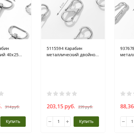
абин
5115594 Карабин
93767
ий 40х25
металлический двойной
метал
вет
40х18 мм, 5 шт, цвет
мм, 5 
й
серебристый
сереб
.
203,15 руб.
88,36
314 руб.
239 руб.
Купить
Купить