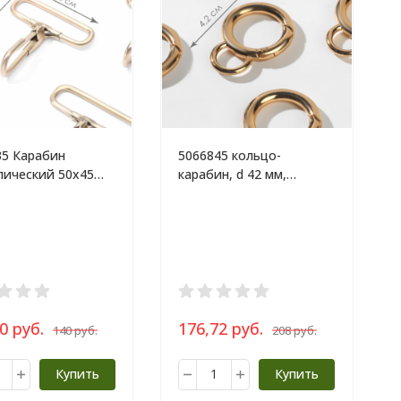
35 Карабин
5066845 кольцо-
лический 50х45
карабин, d 42 мм,
шт, цвет
толщина 5 мм, 5 шт,
истый
цвет золотой
0 руб.
176,72 руб.
140 руб.
208 руб.
Купить
Купить