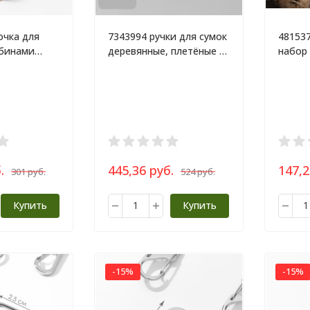
очка для
7343994 ручки для сумок
48153
абинами
деревянные, плетёные d
набор
 15х21 мм,
13,5х9,5 см, 2 шт, цвет
сумки 
чёрный
коричневый
.
445,36 руб.
147,2
301 руб.
524 руб.
Купить
Купить
-15%
-15%