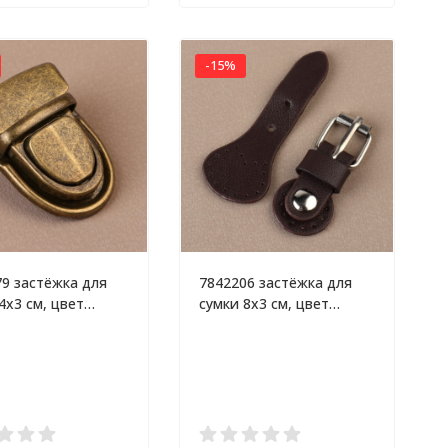
-15%
9 застёжка для
7842206 застёжка для
4х3 см, цвет
сумки 8х3 см, цвет
овый
коричневый