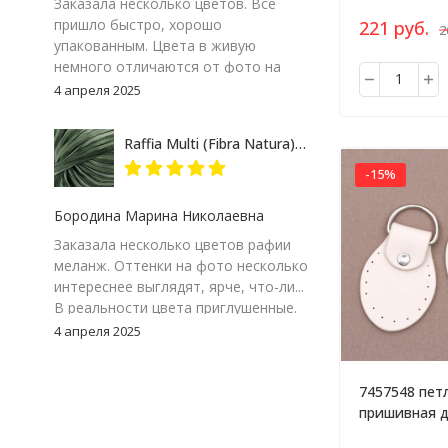
Заказала несколько цветов. Все
пришло быстро, хорошо
221 руб.
2
упакованным. Цвета в живую
немного отличаются от фото на
экране компьютера, но мне
4 апреля 2025
понравились. Особенно 117-09.
Думаю, изделие получится
Raffia Multi (Fibra Natura) 117-24 зеленый меланж, пряжа 35г
интересным
-15%
Бородина Марина Николаевна
Заказала несколько цветов рафии
меланж. Оттенки на фото несколько
интереснее выглядят, ярче, что-ли...
В реальности цвета приглушенные.
Цвет 117-24, зеленый меланж. Мне
4 апреля 2025
очень понравился. Но, я думаю надо
взять к нему еще однотонный
7457548 пет
зеленый, что бы можно было
пришивная д
замиксовать обе расцветки в
полукольцом
изделии.