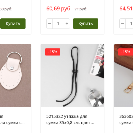
60,69 руб.
64,51
60 руб.
71 руб.
Купить
Купить
-15%
-15%
ля
5215322 утяжка для
363602
ля сумки с
сумки 85х0,8 см, цвет
сумки 
, 2шт 8х4,5
чёрный/серебряный
алюми