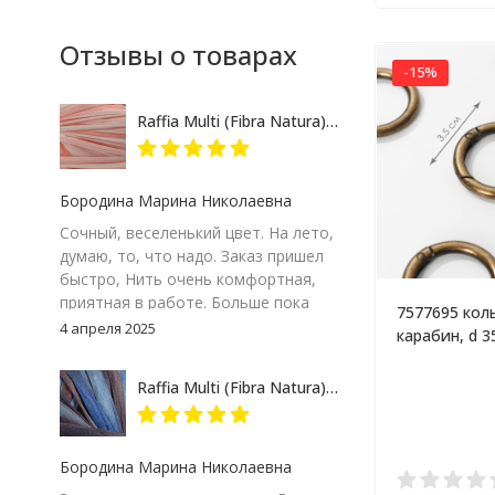
Отзывы о товарах
-15%
Raffia Multi (Fibra Natura) 117-17 розово-кремовый меланж, пряжа 35г
Бородина Марина Николаевна
Сочный, веселенький цвет. На лето,
думаю, то, что надо. Заказ пришел
быстро, Нить очень комфортная,
приятная в работе. Больше пока
7577695 кол
сказать не могу – посмотрим на
4 апреля 2025
карабин, d 3
результат. Но пока, ставлю твердую
толщина 5 м
пятерку и товару и продавцу за
цвет бронз
Raffia Multi (Fibra Natura) 117-07 сине-серый, пряжа 35г
качество сопровождения заказа!
Бородина Марина Николаевна