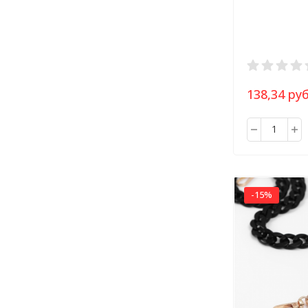
см, цвет мо
серебряный
138,34 руб
-15%