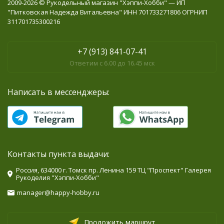
2009-2026 © Рукодельный магазин "Хэппи-Хобби" — ИП
"Питковская Надежда Витальевна" ИНН 701733271806 ОГРНИП
311701735300216
+7 (913) 841-07-41
Ответим с 6.00 до 16.45 мск
Написать в мессенджеры:
Контакты пункта выдачи:
Россия, 634000 г. Томск пр. Ленина 159 ТЦ "Проспект" Галерея
Рукоделия "Хэппи-Хобби"
manager@happy-hobby.ru
Проложить маршрут