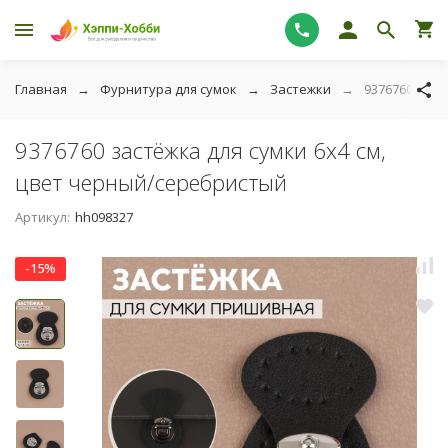
Главная
Фурнитура для сумок
Застежки
9376760 заст
9376760 застёжка для сумки 6х4 см,
цвет черный/серебристый
Артикул:
hh098327
-15%