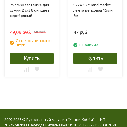
7577690 застёжка для
9724697 "Hand made"
сумки 2,7х3,8 см, цвет
лента репсовая 15мм
серебряный
5м
49,09 руб.
47 руб.
58 руб.
Осталось несколько
штук
В наличии
Купить
Купить
2009-2026 © Рукодельный магазин "Хэппи-Хобби" — ИП
"Питковская Надежда Витальевна" ИНН 701733271806 ОГРНИП