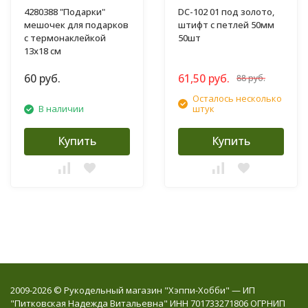
4280388 "Подарки"
DC-102 01 под золото,
мешочек для подарков
штифт с петлей 50мм
с термонаклейкой
50шт
13х18 см
60 руб.
61,50 руб.
88 руб.
Осталось несколько
В наличии
штук
Купить
Купить
2009-2026 © Рукодельный магазин "Хэппи-Хобби" — ИП
"Питковская Надежда Витальевна" ИНН 701733271806 ОГРНИП