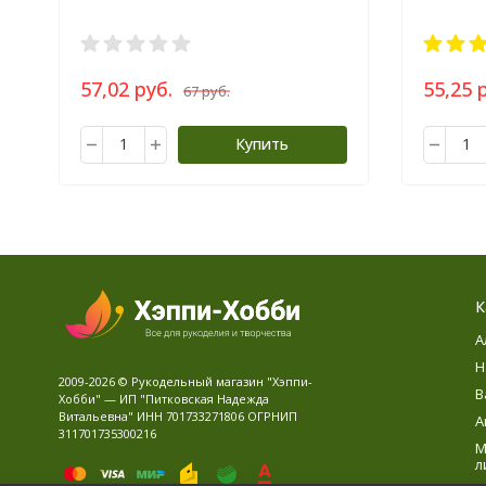
57,02 руб.
55,25 
67 руб.
Купить
К
А
Н
2009-2026 © Рукодельный магазин "Хэппи-
В
Хобби" — ИП "Питковская Надежда
Витальевна" ИНН 701733271806 ОГРНИП
А
311701735300216
М
л