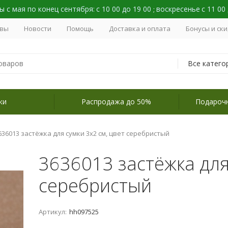
 с мая по конец сентября:
с 10 00 до 19 00
воскресенье
с 11 00
;
вы
Новости
Помощь
Доставка и оплата
Бонусы и ск
Все катего
ки
Распродажа до 50%
Подароч
636013 застёжка для сумки 3х2 см, цвет серебристый
3636013 застёжка для
серебристый
Артикул:
hh097525