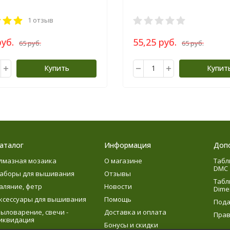
1 отзыв
руб.
55,25 руб.
65 руб.
65 руб.
Купить
Купит
аталог
Информация
Доп
лмазная мозаика
О магазине
Табл
DMC
аборы для вышивания
Отзывы
Табл
аляние, фетр
Новости
Dime
ксессуары для вышивания
Помощь
Пода
ыловарение, свечи -
Доставка и оплата
Прав
иквидация
Бонусы и скидки