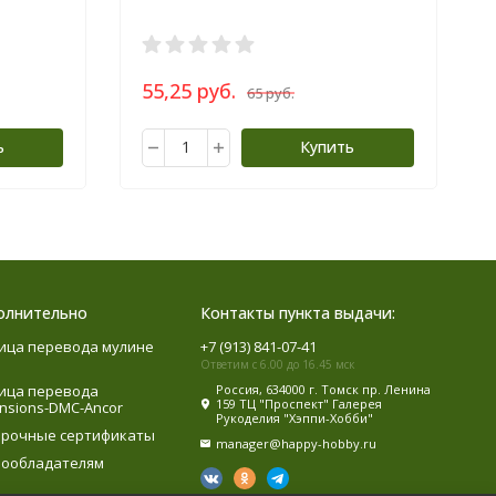
55,25 руб.
65 руб.
ь
Купить
олнительно
Контакты пункта выдачи:
ица перевода мулине
+7 (913) 841-07-41
Ответим с 6.00 до 16.45 мск
ица перевода
Россия, 634000 г. Томск пр. Ленина
159 ТЦ "Проспект" Галерея
nsions-DMC-Ancor
Рукоделия "Хэппи-Хобби"
рочные сертификаты
manager@happy-hobby.ru
ообладателям