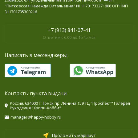
2009-2026 © Рукодельный магазин "Хэппи-Хобби" — ИП
"Питковская Надежда Витальевна" ИНН 701733271806 ОГРНИП
311701735300216
+7 (913) 841-07-41
Ответим с 6.00 до 16.45 мск
Написать в мессенджеры:
Контакты пункта выдачи:
Россия, 634000 г. Томск пр. Ленина 159 ТЦ "Проспект" Галерея
Рукоделия "Хэппи-Хобби"
manager@happy-hobby.ru
Проложить маршрут