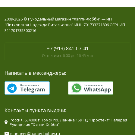
2009-2026 © Рукодельный магазин "Хэппи-Хобби" — ИП
"Питковская Надежда Витальевна" ИНН 701733271806 ОГРНИП
311701735300216
+7 (913) 841-07-41
Ответим с 6.00 до 16.45 мск
Написать в мессенджеры:
Контакты пункта выдачи:
Россия, 634000 г. Томск пр. Ленина 159 ТЦ "Проспект" Галерея
Рукоделия "Хэппи-Хобби"
manager@happy-hobby.ru