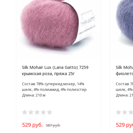
Silk Mohair Lux (Lana Gatto) 7259
Silk Moh
крымская роза, пряжа 25г
фиолето
Состав 78% суперкид мохер, 14%
Состав 7
шелк, 4% полиамид, 4% полиэстер
шелк, 4%
Длина: 210 м
Длина: 2
529 руб.
529 ру
587 руб.