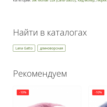
Категории:
Silk Mohair Lux (Lana Gatto)
,
Кид мохер
,
Люрек
Найти в каталогах
Lana Gatto
длиноворсная
Рекомендуем
-10%
-10%