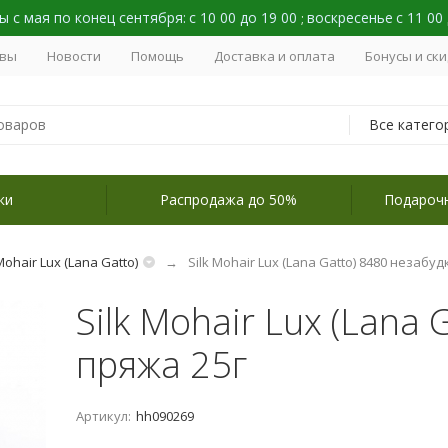
 с мая по конец сентября:
с 10 00 до 19 00
воскресенье
с 11 00
;
вы
Новости
Помощь
Доставка и оплата
Бонусы и ск
Все катего
ки
Распродажа до 50%
Подароч
Mohair Lux (Lana Gatto)
Silk Mohair Lux (Lana Gatto) 8480 незабуд
Silk Mohair Lux (Lana 
пряжа 25г
Артикул:
hh090269