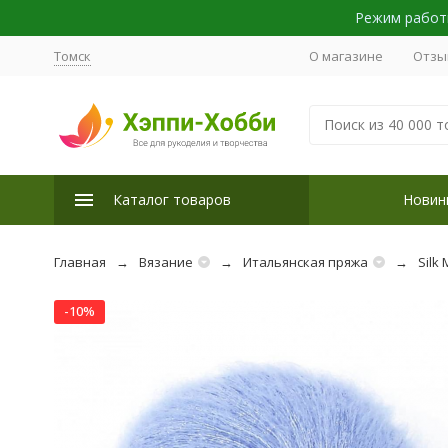
Режим работы
Томск
О магазине
Отзы
Каталог товаров
Новин
Главная
Вязание
Итальянская пряжа
Silk 
-10%