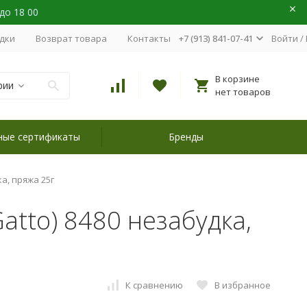
 до 18 00
идки
Возврат товара
Контакты
+7 (913) 841-07-41
Войти
/
В корзине
рии
нет товаров
ные сертификаты
Бренды
ка, пряжа 25г
Gatto) 8480 незабудка,
К сравнению
В избранное