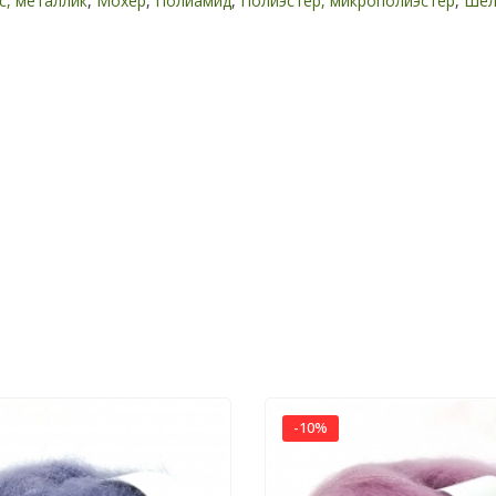
с, металлик
,
Мохер
,
Полиамид
,
Полиэстер, микрополиэстер
,
Шел
-10%