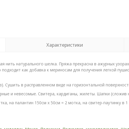
Характеристики
ая нить натурального шелка. Пряжа прекрасна в ажурных узорах.
о подходит как добавка к мериносам для получения легкой пушис
ов). Сушить в расправленном виде на горизонтальной поверхнос
рные и невесомые. Свитера, кардиганы, жилеты. Шапки (сложив ни
ка, на палантин 150см х 50см = 2 мотка, на свитер-паутинку в 1