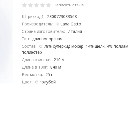
Написать отзыв
Штрихкод1:
2300773083568
Производитель:
Lana Gatto
Страна изготовитель:
Италия
Тип:
длинноворсная
Состав:
78% суперкид мохер, 14% шелк, 4% полиам
полиэстер
Длина в мотке:
210 м
Длина в 100г:
840 м
Вес мотка:
25 г
Цвет:
голубой