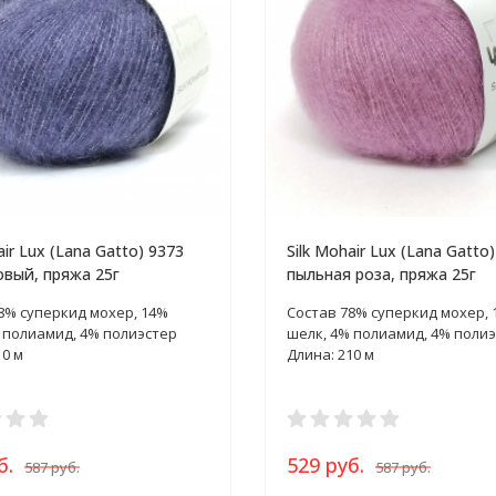
air Lux (Lana Gatto) 9373
Silk Mohair Lux (Lana Gatto
вый, пряжа 25г
пыльная роза, пряжа 25г
8% суперкид мохер, 14%
Состав 78% суперкид мохер, 
 полиамид, 4% полиэстер
шелк, 4% полиамид, 4% поли
10 м
Длина: 210 м
б.
529 руб.
587 руб.
587 руб.