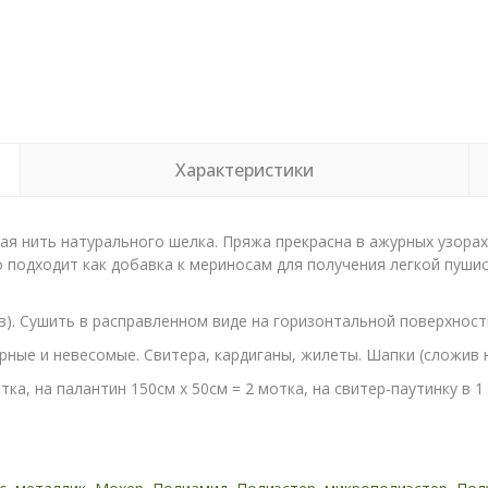
Характеристики
ая нить натурального шелка. Пряжа прекрасна в ажурных узорах.
о подходит как добавка к мериносам для получения легкой пушис
ов). Сушить в расправленном виде на горизонтальной поверхнос
рные и невесомые. Свитера, кардиганы, жилеты. Шапки (сложив ни
ка, на палантин 150см х 50см = 2 мотка, на свитер-паутинку в 1