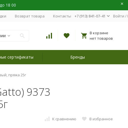
 до 18 00
идки
Возврат товара
Контакты
+7 (913) 841-07-41
Войти
/
В корзине
рии
нет товаров
ные сертификаты
Бренды
овый, пряжа 25г
Gatto) 9373
5г
К сравнению
В избранное