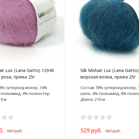
air Lux (Lana Gatto) 12940
Silk Mohair Lux (Lana Gatto
 роза, пряжа 25г
морская волна, пряжа 25г
8% суперкид мохер, 14%
Состав 78% суперкид мохер, 
 полиамид, 4% полиэстер
шелк, 4% полиамид, 4% поли
10 м
Длина: 210 м
б.
529 руб.
587 руб.
587 руб.