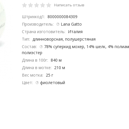
Написать отзыв
Штрихкод1:
8000000084309
Производитель:
Lana Gatto
Страна изготовитель:
Италия
Тип:
длинноворсная, полушерстяная
Состав:
78% суперкид мохер, 14% шелк, 4% полиам
полиэстер
Длина в 100г:
840 м
Длина в мотке:
210 м
Вес мотка:
25 г
Цвет:
фиолетовый