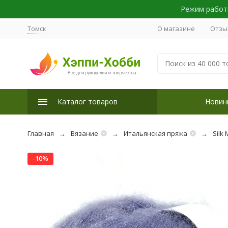
Режим работы
Томск
О магазине
Отзы
Каталог товаров
Новин
Главная
Вязание
Итальянская пряжа
Silk 
-10%