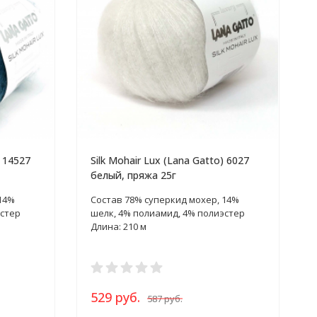
) 14527
Silk Mohair Lux (Lana Gatto) 6027
белый, пряжа 25г
14%
Состав 78% суперкид мохер, 14%
эстер
шелк, 4% полиамид, 4% полиэстер
Длина: 210 м
529 руб.
587 руб.