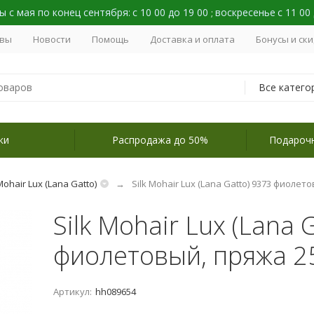
 с мая по конец сентября:
с 10 00 до 19 00
воскресенье
с 11 00
;
вы
Новости
Помощь
Доставка и оплата
Бонусы и ск
Все катего
ки
Распродажа до 50%
Подароч
Mohair Lux (Lana Gatto)
Silk Mohair Lux (Lana Gatto) 9373 фиолет
Silk Mohair Lux (Lana 
фиолетовый, пряжа 2
Артикул:
hh089654