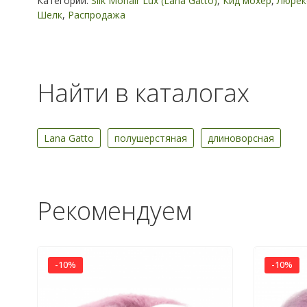
Категории:
Silk Mohair Lux (Lana Gatto)
,
Кид мохер
,
Люрек
Шелк
,
Распродажа
Найти в каталогах
Lana Gatto
полушерстяная
длиноворсная
Рекомендуем
-10%
-10%