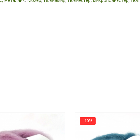
с, металлик
,
Мохер
,
Полиамид
,
Полиэстер, микрополиэстер
,
Пол
-10%