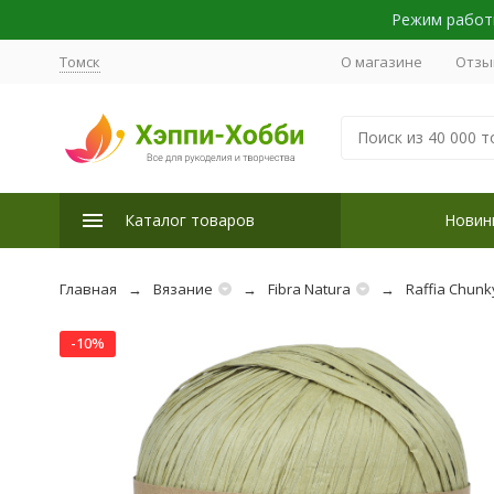
Режим работы
Томск
О магазине
Отзы
Каталог товаров
Новин
Главная
Вязание
Fibra Natura
Raffia Chunky
-10%