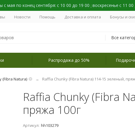
 с мая по конец сентября:
с 10 00 до 19 00
воскресенье
с 11 00
;
вы
Новости
Помощь
Доставка и оплата
Бонусы и ск
Все катего
ки
Распродажа до 50%
Подароч
 (Fibra Natura)
Raffia Chunky (Fibra Natura) 114-15 зеленый, пряж
Raffia Chunky (Fibra N
пряжа 100г
Артикул:
hh103279