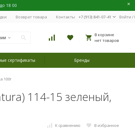
 до 18 00
идки
Возврат товара
Контакты
+7 (913) 841-07-41
Войти
/
В корзине
рии
нет товаров
ные сертификаты
Бренды
а 100г
atura) 114-15 зеленый,
К сравнению
В избранное