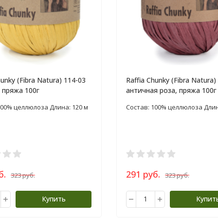
hunky (Fibra Natura) 114-03
Raffia Chunky (Fibra Natura)
 пряжа 100г
античная роза, пряжа 100г
100% целлюлоза Длина: 120 м
Состав: 100% целлюлоза Длин
б.
291 руб.
323 руб.
323 руб.
Купить
Купит