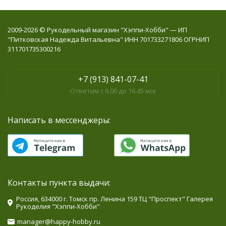
2009-2026 © Рукодельный магазин "Хэппи-Хобби" — ИП
"Питковская Надежда Витальевна" ИНН 701733271806 ОГРНИП
311701735300216
+7 (913) 841-07-41
Ответим с 6.00 до 16.45 мск
Написать в мессенджеры:
Контакты пункта выдачи:
Россия, 634000 г. Томск пр. Ленина 159 ТЦ "Проспект" Галерея
Рукоделия "Хэппи-Хобби"
manager@happy-hobby.ru