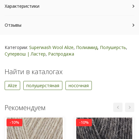
Характеристики
Отзывы
Категории:
Superwash Wool Alize
,
Полиамид
,
Полушерсть
,
Супервош | Ластер
,
Распродажа
Найти в каталогах
Alize
полушерстяная
носочная
Рекомендуем
-10%
-10%