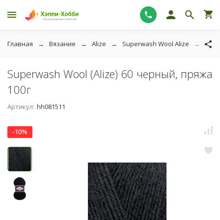
Главная
Вязание
Alize
Superwash Wool Alize
Supe
Superwash Wool (Alize) 60 черный, пряжа
100г
Артикул:
hh081511
-10%