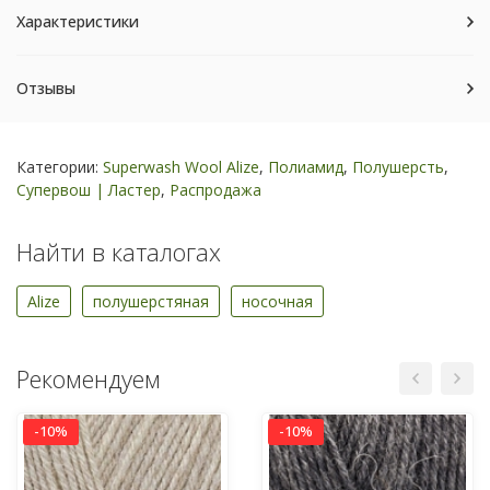
Характеристики
Отзывы
Категории:
Superwash Wool Alize
,
Полиамид
,
Полушерсть
,
Супервош | Ластер
,
Распродажа
Найти в каталогах
Alize
полушерстяная
носочная
Рекомендуем
-10%
-10%