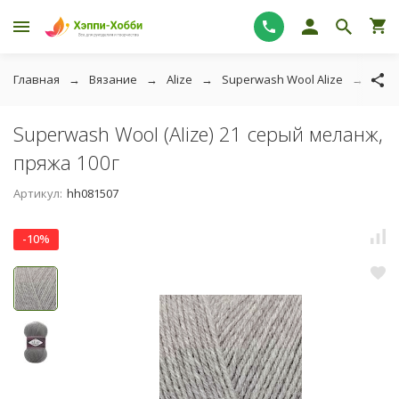
Главная
Вязание
Alize
Superwash Wool Alize
Supe
Superwash Wool (Alize) 21 серый меланж,
пряжа 100г
Артикул:
hh081507
-10%