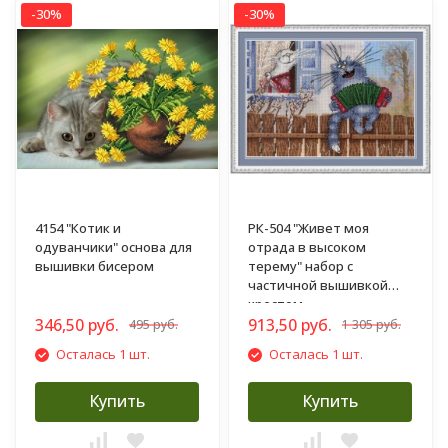
-30%
-30%
4154 "Котик и
РК-504 "Живет моя
одуванчики" основа для
отрада в высоком
вышивки бисером
терему" набор с
частичной вышивкой
крестом
346,50 руб.
913,50 руб.
495 руб.
1 305 руб.
Осталась 1 шт.
Осталась 1 шт.
Купить
Купить