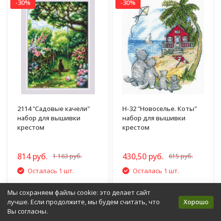
-30%
-30%
2114 "Садовые качели"
Н-32 "Новоселье. Коты"
набор для вышивки
набор для вышивки
крестом
крестом
814 руб.
430,50 руб.
1 163 руб.
615 руб.
Осталась 1 шт.
Осталась 1 шт.
Мы сохраняем файлы cookie: это делает сайт
Купить
Купить
Хорошо
лучше. Если продолжите, мы будем считать, что
Вы согласны.