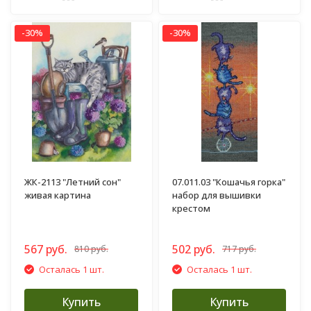
-30%
-30%
ЖК-2113 "Летний сон"
07.011.03 "Кошачья горка"
живая картина
набор для вышивки
крестом
567 руб.
502 руб.
810 руб.
717 руб.
Осталась 1 шт.
Осталась 1 шт.
Купить
Купить