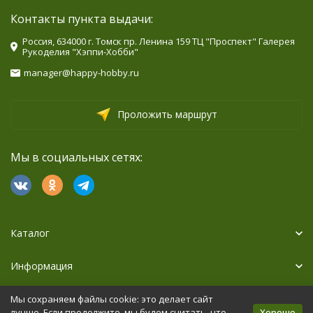
Контакты пункта выдачи:
Россия, 634000 г. Томск пр. Ленина 159 ТЦ "Проспект" Галерея
Рукоделия "Хэппи-Хобби"
manager@happy-hobby.ru
Проложить маршрут
Мы в социальных сетях:
Каталог
Информация
Дополнительно
Мы сохраняем файлы cookie: это делает сайт
Хорошо
лучше. Если продолжите, мы будем считать, что