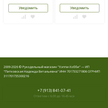
Уведомить
Уведомить
2009-2026 © Рукодельный магазин "Хэппи-Хобби" — ИП
"Питковская Надежда Витальевна" ИНН 701733271806 ОГРНИП
311701735300216
+7 (913) 841-07-41
Ответим с 6.00 до 16.45 мск