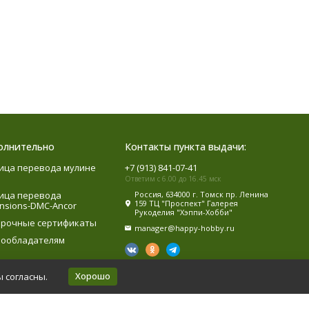
олнительно
Контакты пункта выдачи:
ица перевода мулине
+7 (913) 841-07-41
Ответим с 6.00 до 16.45 мск
ица перевода
Россия, 634000 г. Томск пр. Ленина
159 ТЦ "Проспект" Галерея
nsions-DMC-Ancor
Рукоделия "Хэппи-Хобби"
рочные сертификаты
manager@happy-hobby.ru
ообладателям
Хорошо
ы согласны.