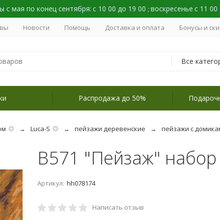
 с мая по конец сентября:
с 10 00 до 19 00
воскресенье
с 11 00
;
вы
Новости
Помощь
Доставка и оплата
Бонусы и ск
Все катего
ки
Распродажа до 50%
Подароч
ом
Luca-S
пейзажи деревенские
пейзажи с домика
B571 "Пейзаж" набор
Артикул:
hh078174
Написать отзыв