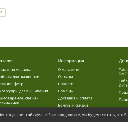
-S
аталог
Информация
Доп
лмазная мозаика
О магазине
Табл
DMC
аборы для вышивания
Отзывы
Табл
аляние, фетр
Новости
Dime
ксессуары для вышивания
Помощь
Пода
ыловарение, свечи -
Доставка и оплата
Прав
иквидация
Бонусы и скидки
язание
e: это делает сайт лучше. Если продолжите, мы будем считать, что В
етское творчество