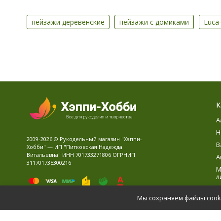
пейзажи деревенские
пейзажи с домиками
Luca
К
А
Н
2009-2026 © Рукодельный магазин "Хэппи-
В
Хобби" — ИП "Питковская Надежда
Витальевна" ИНН 701733271806 ОГРНИП
А
311701735300216
М
л
В
Мы сохраняем файлы cooki
Д
Политика персональных данных
Карта сайта