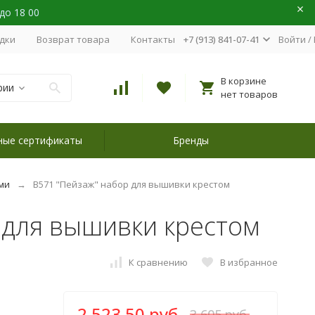
 до 18 00
идки
Возврат товара
Контакты
+7 (913) 841-07-41
Войти
/
В корзине
рии
нет товаров
ные сертификаты
Бренды
ми
B571 "Пейзаж" набор для вышивки крестом
 для вышивки крестом
К сравнению
В избранное
2 523,50 руб.
3 605 руб.