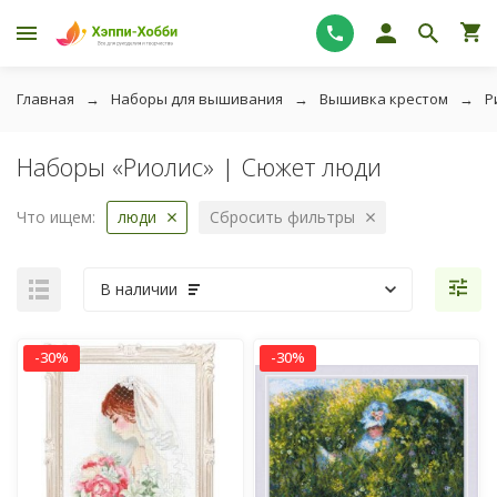
Главная
Наборы для вышивания
Вышивка крестом
Р
Наборы «Риолис» | Сюжет люди
Что ищем:
люди
Сбросить фильтры
В наличии
-30%
-30%