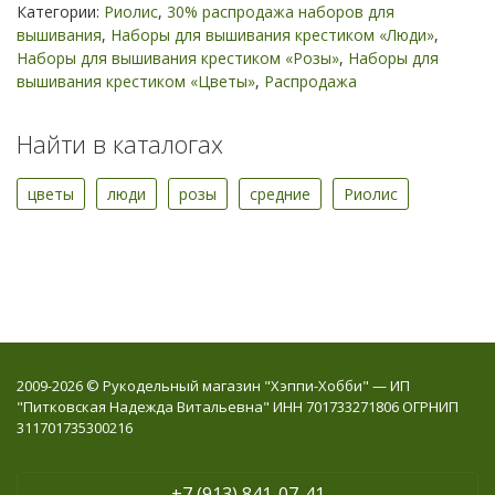
Категории:
Риолис
,
30% распродажа наборов для
вышивания
,
Наборы для вышивания крестиком «Люди»
,
Наборы для вышивания крестиком «Розы»
,
Наборы для
вышивания крестиком «Цветы»
,
Распродажа
Найти в каталогах
цветы
люди
розы
средние
Риолис
2009-2026 © Рукодельный магазин "Хэппи-Хобби" — ИП
"Питковская Надежда Витальевна" ИНН 701733271806 ОГРНИП
311701735300216
+7 (913) 841-07-41