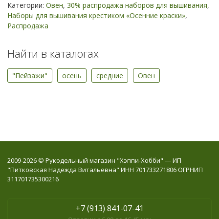
Категории:
Овен
,
30% распродажа наборов для вышивания
,
Наборы для вышивания крестиком «Осенние краски»
,
Распродажа
Найти в каталогах
"Пейзажи"
осень
средние
Овен
2009-2026 © Рукодельный магазин "Хэппи-Хобби" — ИП
"Питковская Надежда Витальевна" ИНН 701733271806 ОГРНИП
311701735300216
+7 (913) 841-07-41