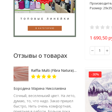
Производите
Размер: 29х35
1 690,50 р
Отзывы о товарах
Raffia Multi (Fibra Natura) 117-17 розово-кремовый меланж, пряжа 35г
-30%
Бородина Марина Николаевна
Сочный, веселенький цвет. На лето,
думаю, то, что надо. Заказ пришел
быстро, Нить очень комфортная,
приятная в работе. Больше пока