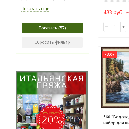
Показать ещё
483 руб.
6
Показать
Сбросить фильтр
-30%
560 "Водопа
набор для в
крестом