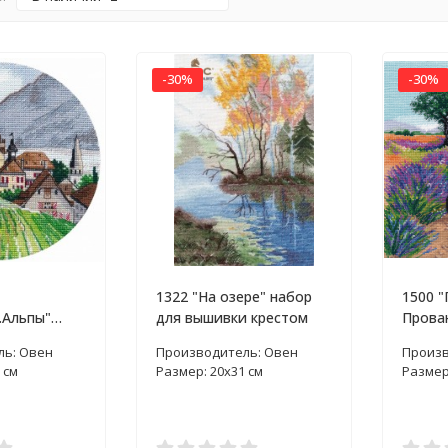
-30%
-30%
1322 "На озере" набор
1500 "
.Альпы"
для вышивки крестом
Прован
ышивки
вышив
ль: Овен
Производитель: Овен
Произв
 см
Размер: 20х31 см
Размер