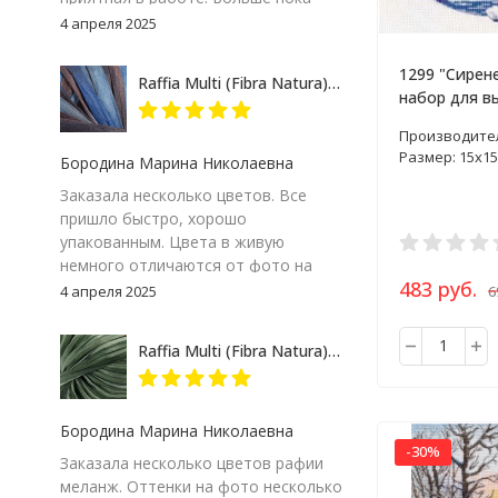
сказать не могу – посмотрим на
4 апреля 2025
результат. Но пока, ставлю твердую
пятерку и товару и продавцу за
1299 "Сирен
Raffia Multi (Fibra Natura) 117-07 сине-серый, пряжа 35г
качество сопровождения заказа!
набор для в
крестом
Производите
Размер: 15х15
Бородина Марина Николаевна
Заказала несколько цветов. Все
пришло быстро, хорошо
упакованным. Цвета в живую
немного отличаются от фото на
483 руб.
экране компьютера, но мне
6
4 апреля 2025
понравились. Особенно 117-09.
Думаю, изделие получится
Raffia Multi (Fibra Natura) 117-24 зеленый меланж, пряжа 35г
интересным
Бородина Марина Николаевна
-30%
Заказала несколько цветов рафии
меланж. Оттенки на фото несколько