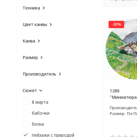
Техника
Цвет канвы
-30%
Канва
Размер
Производитель
Сюжет
1286
"Миниатюра
8 марта
набор для в
Производите
крестом
бабочки
Размер: 15х15
белки
пейзажи с природой