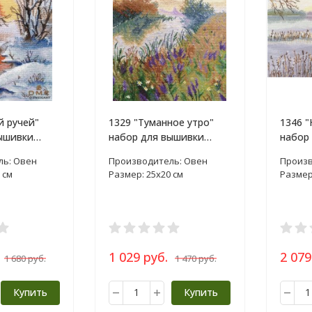
й ручей"
1329 "Туманное утро"
1346 "
ышивки
набор для вышивки
набор
крестом
крест
ль: Овен
Производитель: Овен
Произв
 см
Размер: 25х20 см
Размер
1 029 руб.
2 079
1 680 руб.
1 470 руб.
Купить
Купить