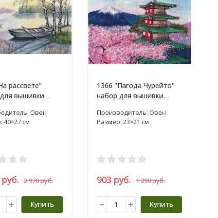
На рассвете"
1366 "Пагода Чурейто"
 для вышивки
набор для вышивки
ом
крестом
одитель: Овен
Производитель: Овен
: 40×27 см
Размер: 23×21 см
 руб.
903 руб.
2 970 руб.
1 290 руб.
Купить
Купить