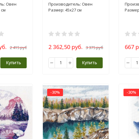
ль: Овен
Производитель: Овен
Произв
 см
Размер: 45х27 см
Размер
уб.
2 362,50 руб.
667 р
2 415 руб.
3 375 руб.
Купить
Купить
-30%
-30%