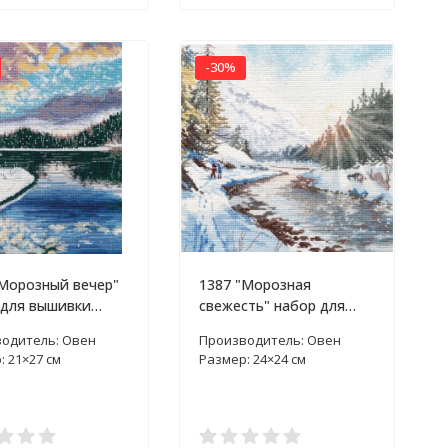
-30%
"Морозный вечер"
1387 "Морозная
 для вышивки
свежесть" набор для
ом
вышивки крестом
одитель: Овен
Производитель: Овен
: 21×27 см
Размер: 24×24 см