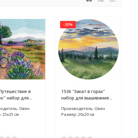
-30%
Путешествие в
1536 "Закат в горах"
с" набор для
набор для вышивания
ки крестом
крестом
одитель: Овен
Производитель: Овен
: 25x25 см
Размер: 20х20 см