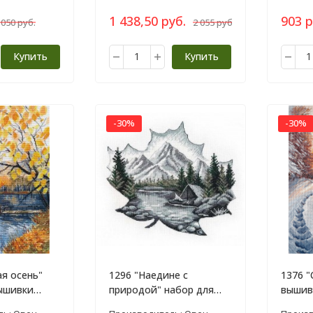
1 438,50 руб.
903 р
 050 руб.
2 055 руб.
Купить
Купить
-30%
-30%
ая осень"
1296 "Наедине с
1376 "
ышивки
природой" набор для
вышив
вышивки крестом