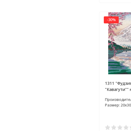
-30%
1311 "Фудзи
"Кавагути"" 
вышивки кр
Производите
Размер: 20х30