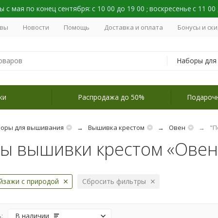
 с мая по конец сентября:
с 10 00 до 19 00
воскресенье
с 11 00
;
вы
Новости
Помощь
Доставка и оплата
Бонусы и ск
ки
Распродажа до 50%
Подароч
оры для вышивания
Вышивка крестом
Овен
"П
ы вышивки крестом «Овен
йзажи с природой
Сбросить фильтры
:
В наличии