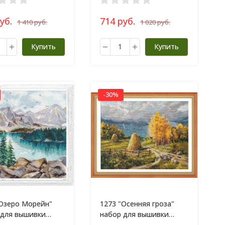
уб.
714 руб.
1 410 руб.
1 020 руб.
Купить
Купить
-30%
"Озеро Морейн"
1273 "Осенняя гроза"
 для вышивки
набор для вышивки
ом
крестом