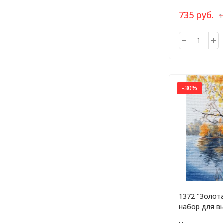
735 руб.
1
-30%
1372 "Золот
набор для в
крестом