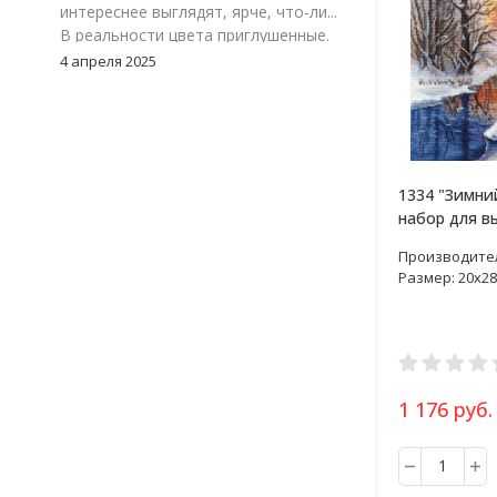
интереснее выглядят, ярче, что-ли...
В реальности цвета приглушенные.
Цвет 117-24, зеленый меланж. Мне
4 апреля 2025
очень понравился. Но, я думаю надо
взять к нему еще однотонный
зеленый, что бы можно было
замиксовать обе расцветки в
изделии.
1334 "Зимни
набор для в
крестом
Производите
Размер: 20х28
1 176 руб.