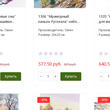
евые сны"
1306 "Мраморный
1335 "
ышивки
каньон Рускеала" набор
для в
для вышивки крестом
ль: Овен
Производитель: Овен
Произв
 см
Размер: 20х20 см
Размер
577,50 руб.
640,5
90 руб.
825 руб.
Купить
Купить
-30%
-30%