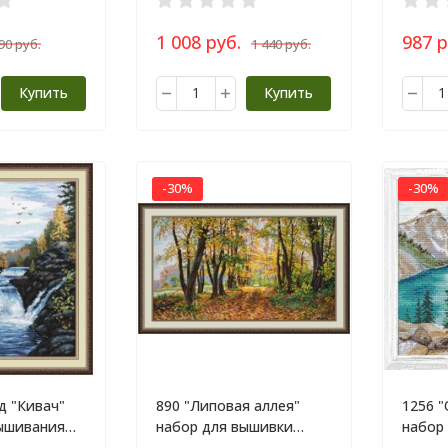
1 008 руб.
987 р
90 руб.
1 440 руб.
Купить
Купить
-30%
-30%
д "Кивач"
890 "Липовая аллея"
1256 
ышивания
набор для вышивки
набор
крестом
крест