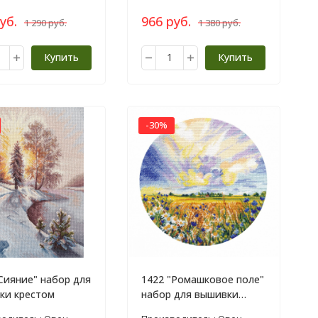
уб.
966 руб.
1 290 руб.
1 380 руб.
Купить
Купить
-30%
Сияние" набор для
1422 "Ромашковое поле"
ки крестом
набор для вышивки
крестом