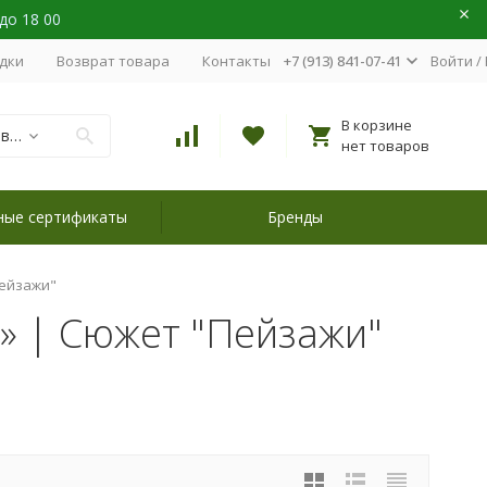
 до 18 00
идки
Возврат товара
Контакты
+7 (913) 841-07-41
Войти
/
В корзине
Наборы для вышивания
нет товаров
ные сертификаты
Бренды
ейзажи"
» | Сюжет "Пейзажи"