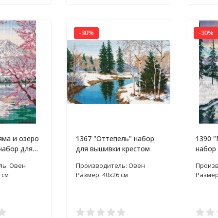
-30%
-30%
яма и озеро
1367 "Оттепель" набор
1390 
набор для
для вышивки крестом
набор
естом
крест
ль: Овен
Производитель: Овен
Произв
 см
Размер: 40х26 см
Размер