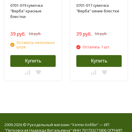
0701-019 сумочка
0701-017 сумочка
"Верба" красные
"Верба" синие блестки
блестки
39 руб.
39 руб.
56 руб.
56 руб.
Осталось несколько
штук
Осталась 1 шт.
Купить
Купить
2009-2026 © Рукодельный магазин "Хэппи-Хобби" — ИП
"Питковская Надежда Витальевна" ИНН 701733271806 ОГРНИП