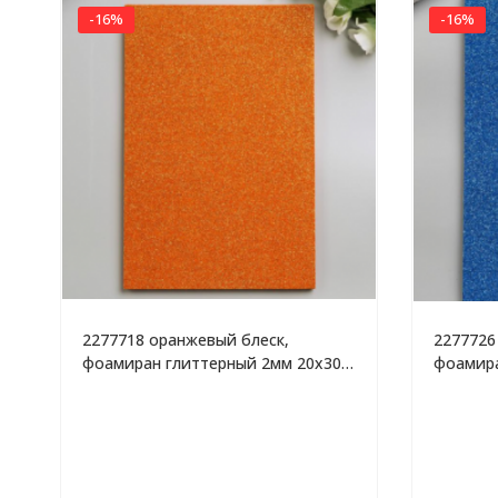
-16%
-16%
2277718 оранжевый блеск,
2277726
фоамиран глиттерный 2мм 20х30
фоамира
см
см