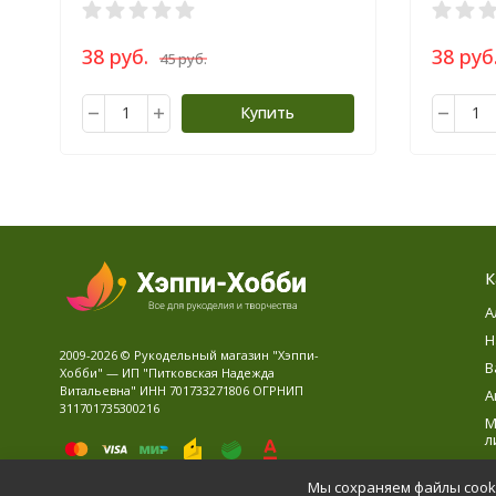
38 руб.
38 руб
45 руб.
Купить
К
А
Н
2009-2026 © Рукодельный магазин "Хэппи-
В
Хобби" — ИП "Питковская Надежда
Витальевна" ИНН 701733271806 ОГРНИП
А
311701735300216
М
л
В
Мы сохраняем файлы cooki
Д
Политика персональных данных
Карта сайта