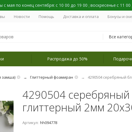
 с мая по конец сентября:
с 10 00 до 19 00
воскресенье
с 11 00
;
вы
Новости
Помощь
Доставка и оплата
Бонусы и ск
Все катего
ки
Распродажа до 50%
Подароч
 замша)
Глиттерный фоамиран
4290504 серебряный бл
4290504 серебряный 
глиттерный 2мм 20х3
Артикул:
hh094778