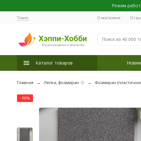
Режим работы
Томск
О магазине
Отзы
Каталог товаров
Новин
Главная
Лепка, фоамиран
Фоамиран (пластичная
-16%