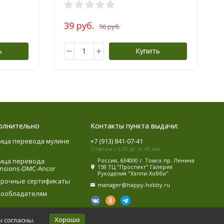
39 руб.
56 руб.
ь
Купить
олнительно
Контакты пункта выдачи:
ица перевода мулине
+7 (913) 841-07-41
Ответим с 6.00 до 16.45 мск
ица перевода
Россия, 634000 г. Томск пр. Ленина
159 ТЦ "Проспект" Галерея
nsions-DMC-Ancor
Рукоделия "Хэппи-Хобби"
рочные сертификаты
manager@happy-hobby.ru
ообладателям
Хорошо
ы согласны.