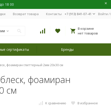
 до 18 00
идки
Возврат товара
Контакты
+7 (913) 841-07-41
Войти
/
В корзине
рии
нет товаров
ные сертификаты
Бренды
еск, фоамиран глиттерный 2мм 20х30 см
блеск, фоамиран
0 см
К сравнению
В избранное