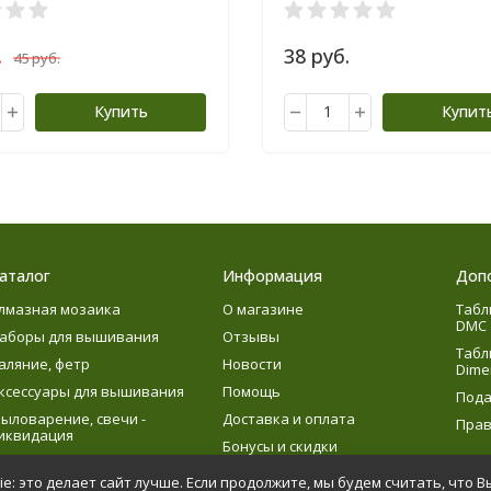
.
38 руб.
45 руб.
Купить
Купит
аталог
Информация
Доп
лмазная мозаика
О магазине
Табл
DMC
аборы для вышивания
Отзывы
Табл
аляние, фетр
Новости
Dime
ксессуары для вышивания
Помощь
Пода
ыловарение, свечи -
Доставка и оплата
Прав
иквидация
Бонусы и скидки
язание
e: это делает сайт лучше. Если продолжите, мы будем считать, что В
етское творчество