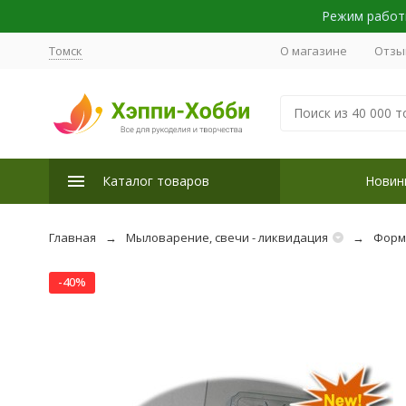
Режим работы
Томск
О магазине
Отзы
Каталог товаров
Новин
Главная
Мыловарение, свечи - ликвидация
Форм
-40%