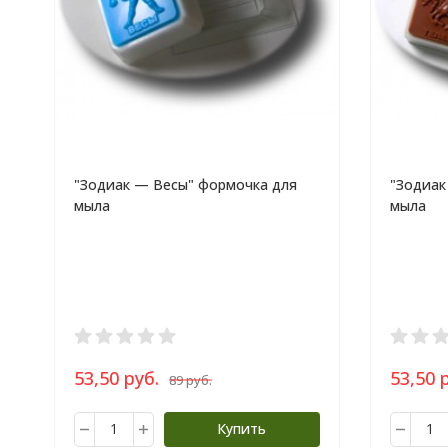
"Зодиак — Весы" формочка для
"Зодиак
мыла
мыла
53,50 руб.
53,50 
89 руб.
Купить