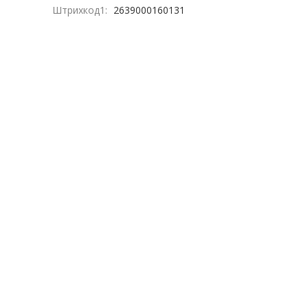
Штрихкод1:
2639000160131