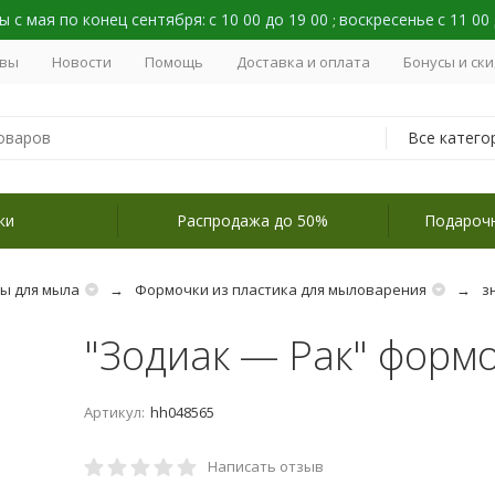
 с мая по конец сентября:
с 10 00 до 19 00
воскресенье
с 11 00
;
вы
Новости
Помощь
Доставка и оплата
Бонусы и ск
Все катего
ки
Распродажа до 50%
Подароч
ы для мыла
Формочки из пластика для мыловарения
з
"Зодиак — Рак" форм
Артикул:
hh048565
Написать отзыв