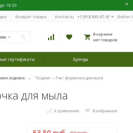
 до 18 00
идки
Возврат товара
Контакты
+7 (913) 841-07-41
Войти
/
В корзине
рии
нет товаров
ные сертификаты
Бренды
наки зодиака
"Зодиак — Рак" формочка для мыла
очка для мыла
К сравнению
В избранное
53,50 руб.
89 руб.