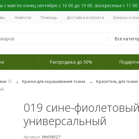
 с мая по конец сентября:
с 10 00 до 19 00
воскресенье
с 11 00
;
вы
Новости
Помощь
Доставка и оплата
Бонусы и ск
Все катего
ки
Распродажа до 50%
Подароч
ани
Краски для окрашивания ткани.
Краситель для ткани
ый
019 сине-фиолетовый,
универсальный
Артикул:
hh018127