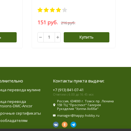
151 руб.
216 руб.
ь
Купить
олнительно
Контакты пункта выдачи:
ица перевода мулине
+7 (913) 841-07-41
Ответим с 6.00 до 16.45 мск
ица перевода
Россия, 634000 г. Томск пр. Ленина
159 ТЦ "Проспект" Галерея
nsions-DMC-Ancor
Рукоделия "Хэппи-Хобби"
рочные сертификаты
manager@happy-hobby.ru
ообладателям