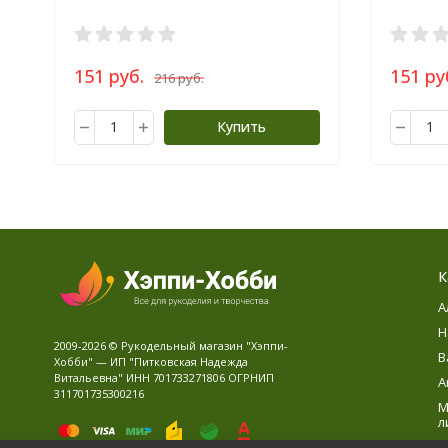
151 руб.
151 ру
216 руб.
Купить
К
А
Н
2009-2026 © Рукодельный магазин "Хэппи-
В
Хобби" — ИП "Питковская Надежда
Витальевна" ИНН 701733271806 ОГРНИП
А
311701735300216
М
л
В