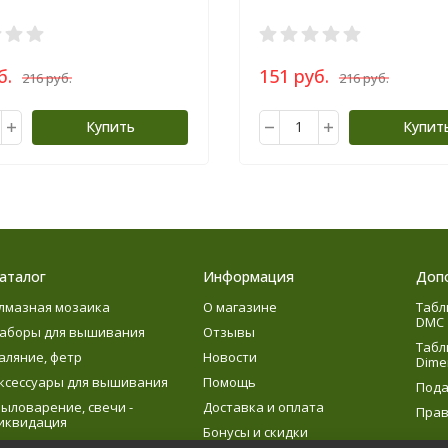
б.
151 руб.
216 руб.
216 руб.
Купить
Купит
аталог
Информация
Доп
лмазная мозаика
О магазине
Табл
DMC
аборы для вышивания
Отзывы
Табл
аляние, фетр
Новости
Dime
ксессуары для вышивания
Помощь
Пода
ыловарение, свечи -
Доставка и оплата
Прав
иквидация
Бонусы и скидки
язание