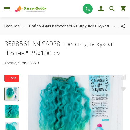
Главная
Наборы для изготовления игрушек и кукол
Для и
3588561 №LSA038 трессы для кукол
"Волны" 25х100 см
Артикул:
hh087728
-15%